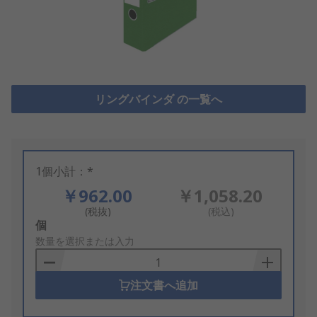
リングバインダ の一覧へ
1個小計：*
￥962.00
￥1,058.20
(税抜)
(税込)
Add
個
to
数量を選択または入力
Basket
注文書へ追加