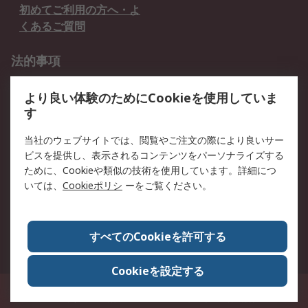
初めてご利用の方へ・よ
くあるご質問
法的事項
プライバシーポリシー
ご利用規約
より良い体験のためにCookieを使用していま
クッキーポリシー
す
RSについて
当社のウェブサイトでは、閲覧やご注文の際により良いサー
ビスを提供し、表示されるコンテンツをパーソナライズする
会社概要
採用情報
ために、Cookieや類似の技術を使用しています。詳細につ
プレスリリース＆お知ら
コーポレートサイト
いては、
Cookieポリシ
ーをご覧ください。
せ
全世界のRS
RSの歴史
すべてのCookieを許可する
ESGへの取り組み（英語）
認証について
Cookieを設定する
〒240-0005 神奈川県横浜市保土ヶ谷区神戸町134番地 横浜ビジネスパーク ウ
エストタワー12階
© アールエスコンポーネンツ株式会社