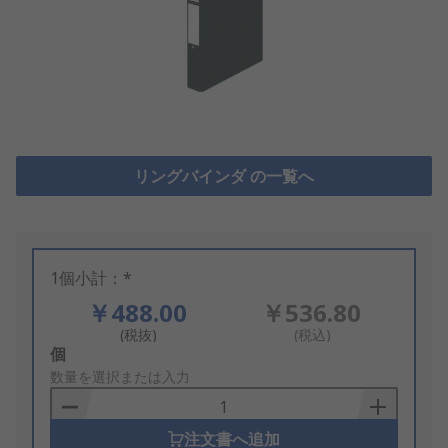
リングバインダ の一覧へ
1個小計：*
￥488.00
￥536.80
(税抜)
(税込)
Add
個
to
数量を選択または入力
Basket
注文書へ追加