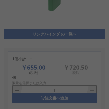
リングバインダ の一覧へ
1個小計：*
￥655.00
￥720.50
(税抜)
(税込)
Add
個
to
数量を選択または入力
Basket
注文書へ追加