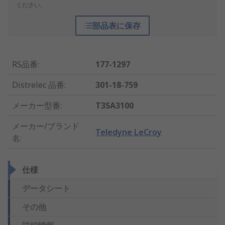
ください。
部品表に保存
RS品番
:
177-1297
Distrelec 品番
:
301-18-759
メーカー型番
:
T3SA3100
メーカー/ブランド
Teledyne LeCroy
名
:
仕様
データシート
その他