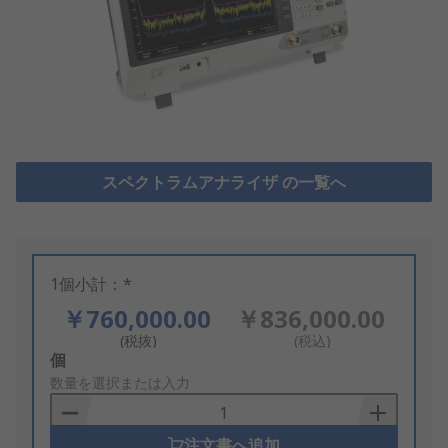
スペクトラムアナライザ の一覧へ
1個小計：*
￥760,000.00
￥836,000.00
(税抜)
(税込)
Add
個
to
数量を選択または入力
Basket
注文書へ追加