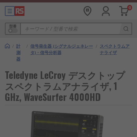
0
型番
/
計
/
信号発生器 (シグナルジェネレー
/
スペクトラムア
測
タ)・信号分析器
ナライザ
器
Teledyne LeCroy デスクトップ
スペクトラムアナライザ, 1
GHz, WaveSurfer 4000HD