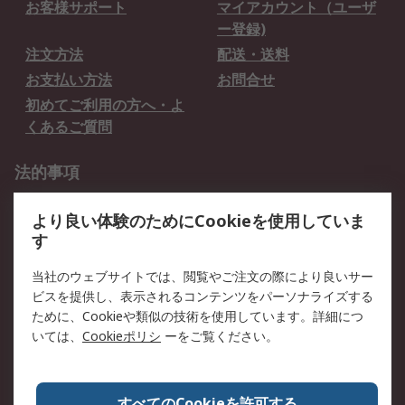
お客様サポート
マイアカウント（ユーザ
ー登録)
注文方法
配送・送料
お支払い方法
お問合せ
初めてご利用の方へ・よ
くあるご質問
法的事項
プライバシーポリシー
ご利用規約
より良い体験のためにCookieを使用していま
クッキーポリシー
す
RSについて
当社のウェブサイトでは、閲覧やご注文の際により良いサー
ビスを提供し、表示されるコンテンツをパーソナライズする
会社概要
採用情報
ために、Cookieや類似の技術を使用しています。詳細につ
プレスリリース＆お知ら
コーポレートサイト
いては、
Cookieポリシ
ーをご覧ください。
せ
全世界のRS
RSの歴史
すべてのCookieを許可する