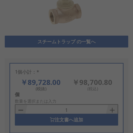
スチームトラップ の一覧へ
1個小計：*
￥89,728.00
￥98,700.80
(税抜)
(税込)
Add
個
to
数量を選択または入力
Basket
注文書へ追加