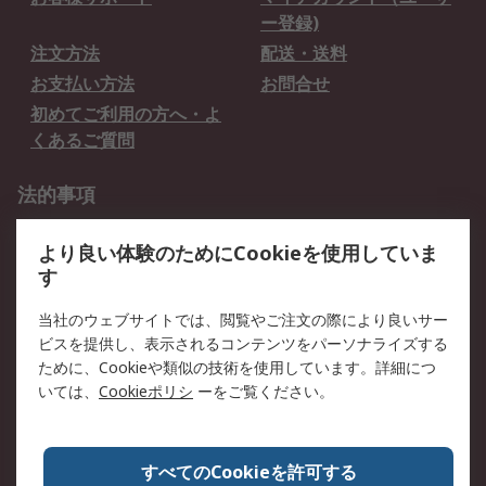
ー登録)
注文方法
配送・送料
お支払い方法
お問合せ
初めてご利用の方へ・よ
くあるご質問
法的事項
プライバシーポリシー
ご利用規約
より良い体験のためにCookieを使用していま
クッキーポリシー
す
RSについて
当社のウェブサイトでは、閲覧やご注文の際により良いサー
ビスを提供し、表示されるコンテンツをパーソナライズする
会社概要
採用情報
ために、Cookieや類似の技術を使用しています。詳細につ
プレスリリース＆お知ら
コーポレートサイト
いては、
Cookieポリシ
ーをご覧ください。
せ
全世界のRS
RSの歴史
すべてのCookieを許可する
ESGへの取り組み（英語）
認証について