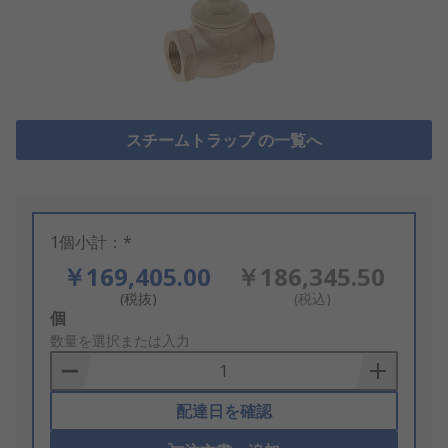
スチームトラップ の一覧へ
1個小計：*
￥169,405.00
￥186,345.50
(税抜)
(税込)
Add
個
to
数量を選択または入力
Basket
配達日を確認