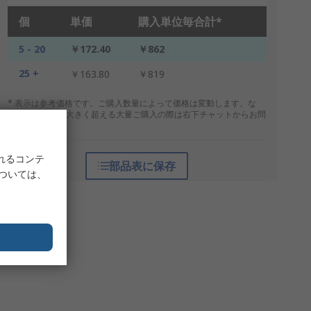
個
単価
購入単位毎合計*
5 - 20
￥172.40
￥862
25 +
￥163.80
￥819
* 表示は参考価格です。ご購入数量によって価格は変動します。な
お、上記数量を大きく超える大量ご購入の際は右下チャットからお問
合せください。
れるコンテ
部品表に保存
については、