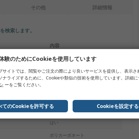
その他
詳細情報
を検索します。
内容
体験のためにCookieを使用しています
サトーパーツ
ブサイトでは、閲覧やご注文の際により良いサービスを提供し、表示さ
赤
ソナライズするために、Cookieや類似の技術を使用しています。詳細
イプ
ポスト端子
リシ
ーをご覧ください。
5A
べてのCookieを許可する
Cookieを設定する
M8 x 0.75
はい
ポリカーボネート