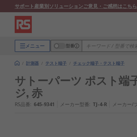
サポート
産業別ソリューション
ご意見・ご感想はこちら
メニュー
型番
/
計測器
/
テスト端子
/
チェック端子・テスト端子
サトーパーツ ポスト端子, 30V
ジ, 赤
RS品番
:
645-9341
メーカー型番
:
TJ-4-R
メーカー/