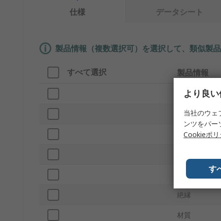
仕様
データシート
製品情報（複数選択可）を選択して、類似製品
すべて選択
製品情報
より良い
ブランド
当社のウェ
色
ンツをパー
プロダクトタ
Cookieポ
電流
す
ネジサイズ
絶縁
材質