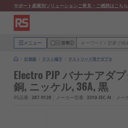
サポート
産業別ソリューション
ご意見・ご感想はこちら
メニュー
型番
/
計測器
/
テスト端子
/
テストリード用アダプタ
Electro PJP バナナ
銅, ニッケル, 36A, 黒
RS品番
:
287-9128
メーカー型番
:
3310-IEC-N
メー