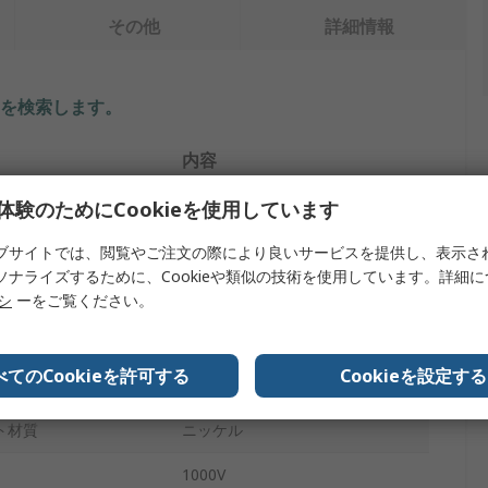
その他
詳細情報
を検索します。
内容
体験のためにCookieを使用しています
Electro PJP
バナナアダプタ
ブサイトでは、閲覧やご注文の際により良いサービスを提供し、表示さ
ソナライズするために、Cookieや類似の技術を使用しています。詳細
黒
リシ
ーをご覧ください。
36A
べてのCookieを許可する
Cookieを設定する
ン
ニッケルめっき黄銅
ト材質
ニッケル
1000V