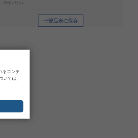
合せください。
部品表に保存
れるコンテ
については、