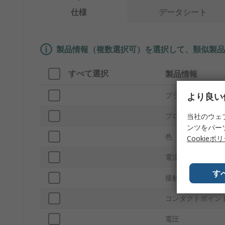
仕様
データシート
製品情報（複数選択可）を選択して、類似製品
すべて選択
製品情報
より良い
ブランド
プロダクトタイプ
当社のウェ
ンツをパー
色
Cookieポ
電流
す
接触オペレーショ
コンタクトポイン
電圧