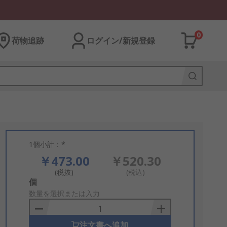
0
荷物追跡
ログイン/新規登録
1個小計：*
￥473.00
￥520.30
(税抜)
(税込)
Add
個
to
数量を選択または入力
Basket
注文書へ追加