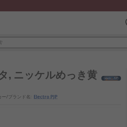
アダプタ, ニッケルめっき黄
カー/ブランド名
:
Electro PJP