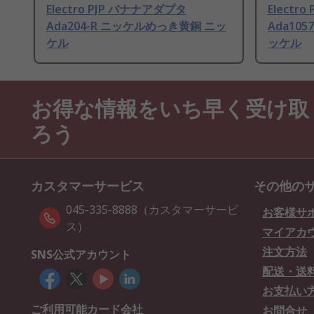
Electro PJP バナナアダプタ
Electr
Ada204-R ニッケルめっき黄銅 ニッ
Ada10
ケル
ッケル
お得な情報をいち早く受け取
ろう
カスタマーサービス
その他の
045-335-8888（カスタマーサービ
お客様サ
ス）
マイアカ
注文方法
SNS公式アカウント
配送・送
お支払い
ご利用可能カード会社
お問合せ