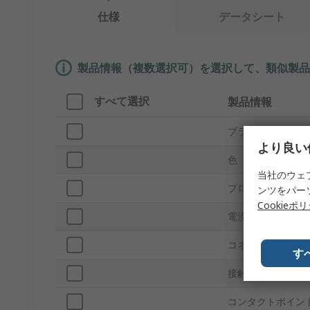
仕様
データシート
製品情報（複数選択可）を選択して、類似製品
すべて選択
製品情報
ブランド
より良い
色
当社のウェ
プロダクトタイプ
ンツをパー
Cookieポ
電流
コネクタサイズA
す
接触オペレーショ
コンタクトポイン