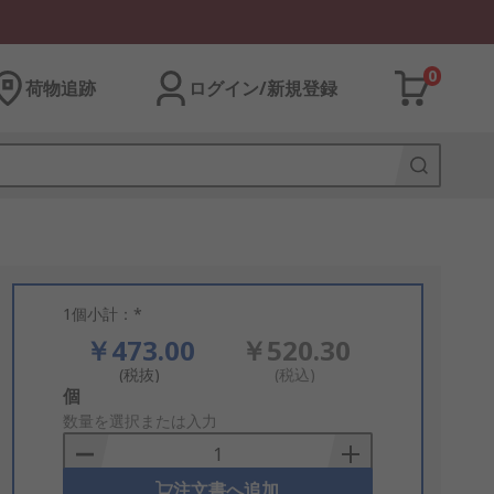
0
荷物追跡
ログイン/新規登録
1個小計：*
￥473.00
￥520.30
(税抜)
(税込)
Add
個
to
数量を選択または入力
Basket
注文書へ追加