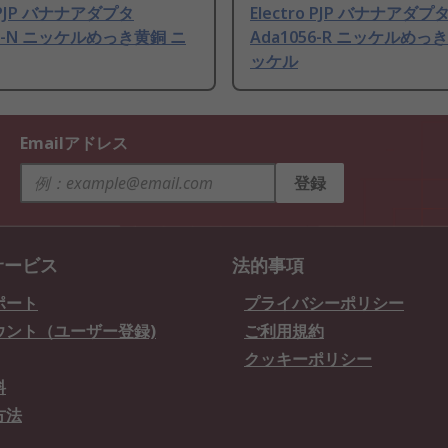
o PJP バナナアダプタ
Electro PJP バナナアダプ
57-N ニッケルめっき黄銅 ニ
Ada1056-R ニッケルめっ
ッケル
Emailアドレス
登録
サービス
法的事項
ポート
プライバシーポリシー
ウント（ユーザー登録)
ご利用規約
クッキーポリシー
料
方法