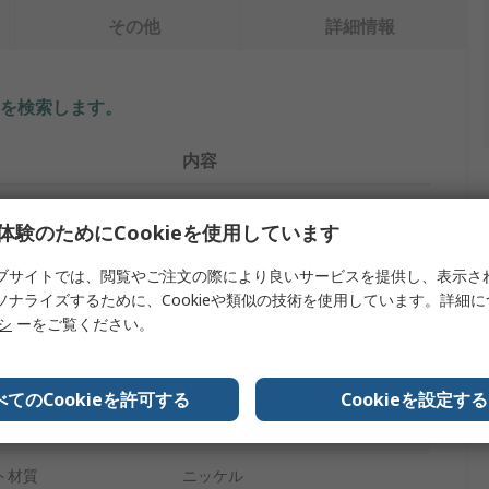
その他
詳細情報
を検索します。
内容
Electro PJP
体験のためにCookieを使用しています
赤
ブサイトでは、閲覧やご注文の際により良いサービスを提供し、表示さ
バナナアダプタ
ソナライズするために、Cookieや類似の技術を使用しています。詳細
リシ
ーをご覧ください。
36A
4 mm
べてのCookieを許可する
Cookieを設定する
ン
ニッケルめっき黄銅
ト材質
ニッケル