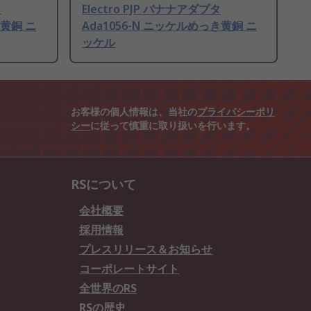
タ
Electro PJP バナナアダプタ
き黄銅 ニ
Ada1056-N ニッケルめっき黄銅 ニ
ッケル
お客様の個人情報は、当社の
プライバシーポリ
シー
に従って慎重に取り扱いを行います。
RSについて
会社概要
採用情報
プレスリリース＆お知らせ
コーポレートサイト
全世界のRS
RSの歴史