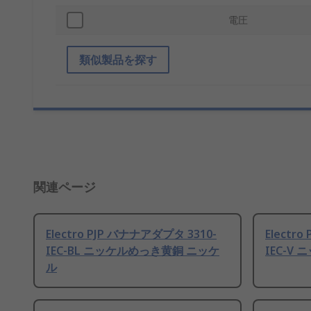
電圧
類似製品を探す
関連ページ
Electro PJP バナナアダプタ 3310-
Electr
IEC-BL ニッケルめっき黄銅 ニッケ
IEC-V
ル