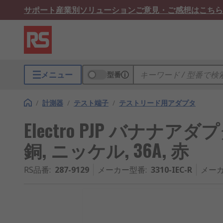
サポート
産業別ソリューション
ご意見・ご感想はこちら
メニュー
型番
/
計測器
/
テスト端子
/
テストリード用アダプタ
Electro PJP バナナ
銅, ニッケル, 36A, 赤
RS品番
:
287-9129
メーカー型番
:
3310-IEC-R
メーカ