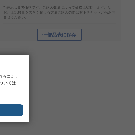
* 表示は参考価格です。ご購入数量によって価格は変動します。な
お、上記数量を大きく超える大量ご購入の際は右下チャットからお問
合せください。
部品表に保存
れるコンテ
については、