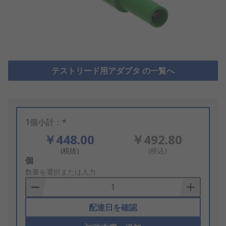
テストリード用アダプタ の一覧へ
1個小計：*
￥448.00
￥492.80
(税抜)
(税込)
Add
個
to
数量を選択または入力
Basket
配達日を確認