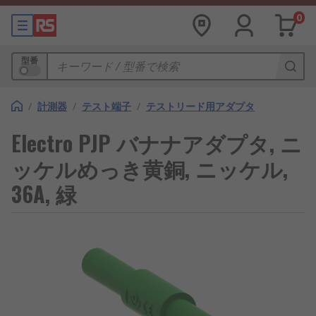
0
型番
/
計測器
/
テスト端子
/
テストリード用アダプタ
Electro PJP バナナアダプタ, ニ
ッケルめっき黄銅, ニッケル,
36A, 緑