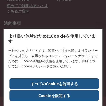
初めてご利用の方へ・よ
くあるご質問
法的事項
プライバシーポリシー
ご利用規約
より良い体験のためにCookieを使用していま
クッキーポリシー
す
RSについて
当社のウェブサイトでは、閲覧やご注文の際により良いサー
ビスを提供し、表示されるコンテンツをパーソナライズする
会社概要
採用情報
ために、Cookieや類似の技術を使用しています。詳細につ
プレスリリース＆お知ら
コーポレートサイト
いては、
Cookieポリシ
ーをご覧ください。
せ
全世界のRS
RSの歴史
すべてのCookieを許可する
ESGへの取り組み（英語）
認証について
Cookieを設定する
〒240-0005 神奈川県横浜市保土ヶ谷区神戸町134番地 横浜ビジネスパーク ウ
エストタワー12階
© アールエスコンポーネンツ株式会社