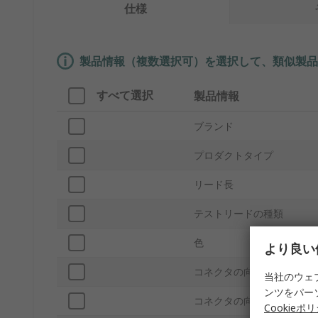
仕様
製品情報（複数選択可）を選択して、類似製品
すべて選択
製品情報
ブランド
プロダクトタイプ
リード長
テストリードの種類
色
より良い
コネクタの向き A
当社のウェ
ンツをパー
コネクタの向き B
Cookieポ