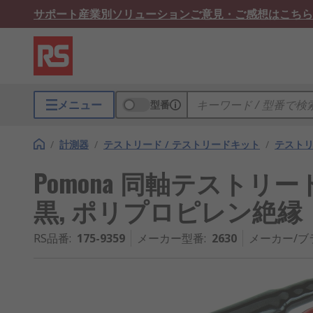
サポート
産業別ソリューション
ご意見・ご感想はこちら
メニュー
型番
/
計測器
/
テストリード / テストリードキット
/
テスト
Pomona 同軸テストリード, 13
黒, ポリプロピレン絶縁
RS品番
:
175-9359
メーカー型番
:
2630
メーカー/ブ