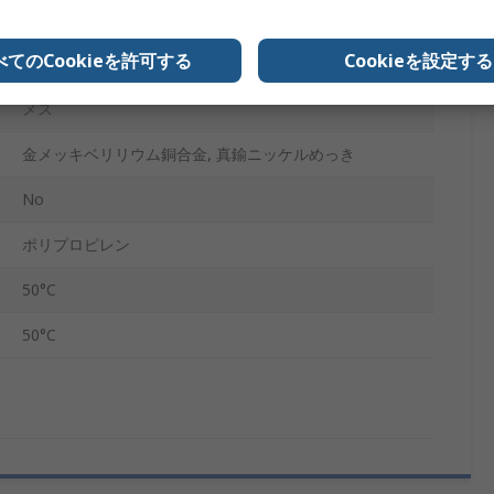
150V ac
べてのCookieを許可する
Cookieを設定する
メス
メス
金メッキベリリウム銅合金, 真鍮ニッケルめっき
No
ポリプロピレン
50°C
50°C