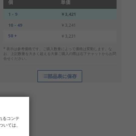
個
単価
1 - 9
￥3,421
10 - 49
￥3,241
50 +
￥3,231
* 表示は参考価格です。ご購入数量によって価格は変動します。な
お、上記数量を大きく超える大量ご購入の際は右下チャットからお問
合せください。
部品表に保存
れるコンテ
については、