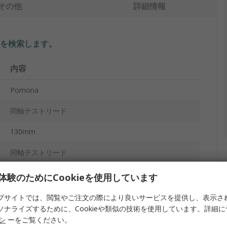
その他
詳細情報
を検索します。
内容
Pomona
同軸テストリード
130mm
同軸テストリード
赤, 黒
体験のためにCookieを使用しています
ストレート
ブサイトでは、閲覧やご注文の際により良いサービスを提供し、表示さ
ソナライズするために、Cookieや類似の技術を使用しています。詳細
ストレート
リシ
ーをご覧ください。