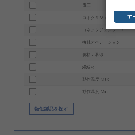
電圧
す
コネクタジェンダーA
コネクタジェンダーB
接触オペレーション
規格 / 承認
絶縁材
動作温度 Max
動作温度 Min
類似製品を探す