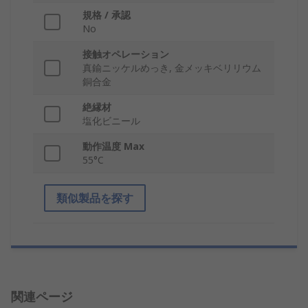
規格 / 承認
No
接触オペレーション
真鍮ニッケルめっき, 金メッキベリリウム
銅合金
絶縁材
塩化ビニール
動作温度 Max
55°C
類似製品を探す
関連ページ