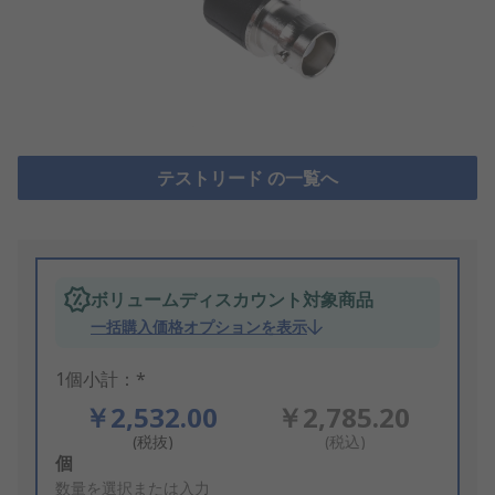
テストリード の一覧へ
ボリュームディスカウント対象商品
一括購入価格オプションを表示
1個小計：*
￥2,532.00
￥2,785.20
(税抜)
(税込)
Add
個
to
数量を選択または入力