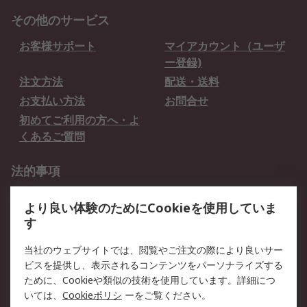
その他のサービス
お客様サポート
マイアカウント（ユーザ
ー登録)
注文方法
配送・送料
お支払い方法
お問合せ
初めてご利用の方へ・よ
くあるご質問
法的事項
プライバシーポリシー
ご利用規約
より良い体験のためにCookieを使用していま
クッキーポリシー
す
RSについて
当社のウェブサイトでは、閲覧やご注文の際により良いサー
ビスを提供し、表示されるコンテンツをパーソナライズする
会社概要
採用情報
ために、Cookieや類似の技術を使用しています。詳細につ
プレスリリース＆お知ら
コーポレートサイト
いては、
Cookieポリシ
ーをご覧ください。