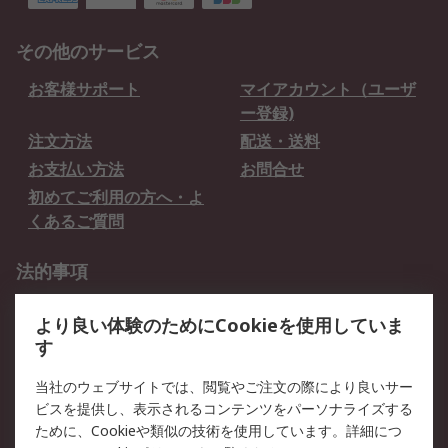
その他のサービス
お客様サポート
マイアカウント（ユーザ
ー登録)
注文方法
配送・送料
お支払い方法
お問合せ
初めてご利用の方へ・よ
くあるご質問
法的事項
プライバシーポリシー
ご利用規約
より良い体験のためにCookieを使用していま
クッキーポリシー
す
RSについて
当社のウェブサイトでは、閲覧やご注文の際により良いサー
ビスを提供し、表示されるコンテンツをパーソナライズする
会社概要
採用情報
ために、Cookieや類似の技術を使用しています。詳細につ