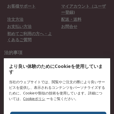
お客様サポート
マイアカウント（ユーザ
ー登録)
注文方法
配送・送料
お支払い方法
お問合せ
初めてご利用の方へ・よ
くあるご質問
法的事項
プライバシーポリシー
ご利用規約
より良い体験のためにCookieを使用していま
クッキーポリシー
す
RSについて
当社のウェブサイトでは、閲覧やご注文の際により良いサー
ビスを提供し、表示されるコンテンツをパーソナライズする
会社概要
採用情報
ために、Cookieや類似の技術を使用しています。詳細につ
プレスリリース＆お知ら
コーポレートサイト
いては、
Cookieポリシ
ーをご覧ください。
せ
全世界のRS
RSの歴史