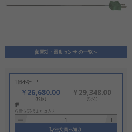
熱電対・温度センサ の一覧へ
1個小計：*
￥26,680.00
￥29,348.00
(税抜)
(税込)
Add
個
to
数量を選択または入力
Basket
注文書へ追加