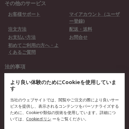
その他のサービス
お客様サポート
マイアカウント（ユーザ
ー登録)
注文方法
配送・送料
お支払い方法
お問合せ
初めてご利用の方へ・よ
くあるご質問
法的事項
プライバシーポリシー
ご利用規約
より良い体験のためにCookieを使用していま
クッキーポリシー
す
RSについて
当社のウェブサイトでは、閲覧やご注文の際により良いサー
ビスを提供し、表示されるコンテンツをパーソナライズする
会社概要
採用情報
ために、Cookieや類似の技術を使用しています。詳細につ
プレスリリース＆お知ら
コーポレートサイト
いては、
Cookieポリシ
ーをご覧ください。
せ