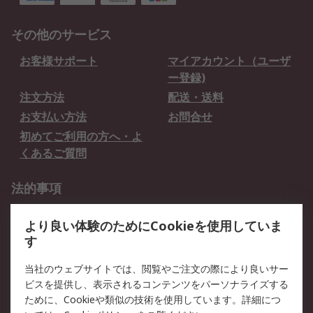
その他のサービス
お客様サポート
マイアカウント（ユーザ
ー登録)
注文方法
配送・送料
お支払い方法
お問合せ
初めてご利用の方へ・よ
くあるご質問
法的事項
プライバシーポリシー
ご利用規約
より良い体験のためにCookieを使用していま
クッキーポリシー
す
RSについて
当社のウェブサイトでは、閲覧やご注文の際により良いサー
ビスを提供し、表示されるコンテンツをパーソナライズする
会社概要
採用情報
ために、Cookieや類似の技術を使用しています。詳細につ