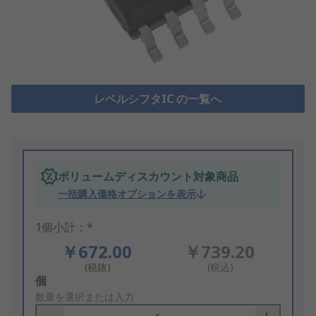
レベルシフタIC の一覧へ
ボリュームディスカウント対象商品
一括購入価格オプションを表示
1個小計：*
￥672.00
￥739.20
(税抜)
(税込)
Add
個
to
数量を選択または入力
Basket