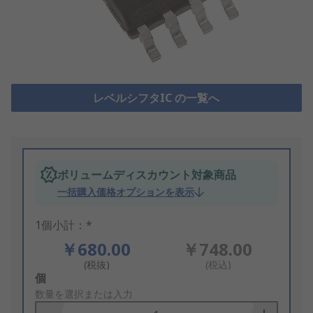
レベルシフタIC の一覧へ
ボリュームディスカウント対象商品
一括購入価格オプションを表示
1個小計：*
￥680.00
￥748.00
(税抜)
(税込)
Add
個
to
数量を選択または入力
Basket