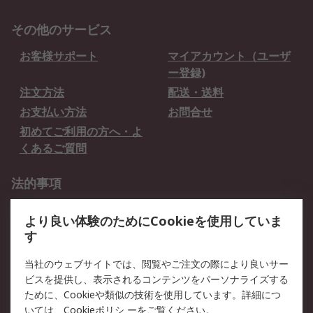
その他のサービス
お客様サポート
マイアカウント（ユーザ
ー登録)
注文方法
配送・送料
お支払い方法
お問合せ
初めてご利用の方へ・よ
くあるご質問
法的事項
プライバシーポリシー
ご利用規約
より良い体験のためにCookieを使用していま
クッキーポリシー
す
RSについて
当社のウェブサイトでは、閲覧やご注文の際により良いサー
ビスを提供し、表示されるコンテンツをパーソナライズする
会社概要
採用情報
ために、Cookieや類似の技術を使用しています。詳細につ
プレスリリース＆お知ら
コーポレートサイト
いては、
Cookieポリシ
ーをご覧ください。