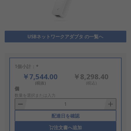
USBネットワークアダプタ の一覧へ
1個小計：*
￥7,544.00
￥8,298.40
(税抜)
(税込)
Add
個
to
数量を選択または入力
Basket
配達日を確認
注文書へ追加