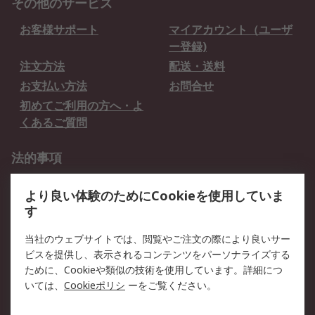
その他のサービス
お客様サポート
マイアカウント（ユーザ
ー登録)
注文方法
配送・送料
お支払い方法
お問合せ
初めてご利用の方へ・よ
くあるご質問
法的事項
プライバシーポリシー
ご利用規約
より良い体験のためにCookieを使用していま
クッキーポリシー
す
RSについて
当社のウェブサイトでは、閲覧やご注文の際により良いサー
ビスを提供し、表示されるコンテンツをパーソナライズする
会社概要
採用情報
ために、Cookieや類似の技術を使用しています。詳細につ
プレスリリース＆お知ら
コーポレートサイト
いては、
Cookieポリシ
ーをご覧ください。
せ