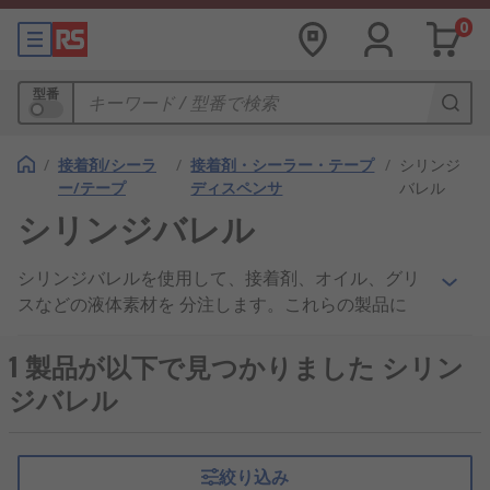
0
型番
/
接着剤/シーラ
/
接着剤・シーラー・テープ
/
シリンジ
ー/テープ
ディスペンサ
バレル
シリンジバレル
シリンジバレルを使用して、接着剤、オイル、グリ
スなどの液体素材を 分注します。これらの製品に
は、バレル又は丸型チューブに適合するプランジャ
又はピストンがあります。プランジャが引っ張られ
1 製品が以下で見つかりました シリン
ると、 液体が吸い込まれ、 押されると 液体が放出
ジバレル
ギャップを通して放出されます。 シリンジバレル
は、ノズル又はチューブが前面にあり、 接着剤液の
流れを内側又は外側に向けます。取り扱い主要メー
絞り込み
カーにはElectrolube、 Kahnetics、 Metcal及びRS