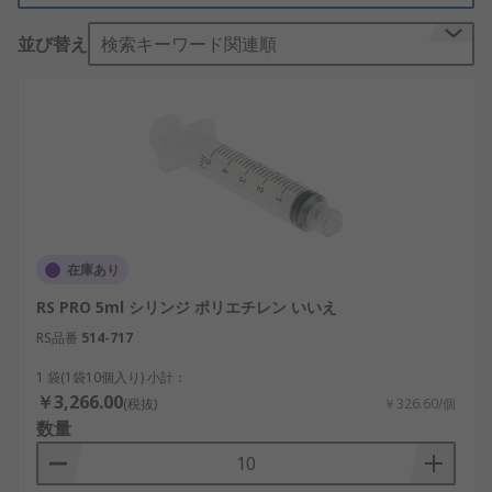
Proがあります。
並び替え
検索キーワード関連順
シリンジバレルは何に使用します
か？
シリンジバレルはグルー、 セメント、 粘液、ペー
ストなどの接着剤を材料に塗布して接着させます。
接着剤を狭い場所に注入できるので、装置内の接合
部又はその他手の届きにくい箇所の修理で使用しま
す。シリンジの容量はミリメートル( ml)で計量しま
在庫あり
す。一般的なサイズには、5 mlと10 mlがありま
RS PRO 5ml シリンジ ポリエチレン いいえ
す。当社の製品を使用すると、用途に適した適切な
RS品番
514-717
シリンジバレルを簡単に選択できます。
1 袋(1袋10個入り) 小計：
主な特長
￥3,266.00
(税抜)
￥326.60/個
数量
当社のシリンジバレル及びシリンジノズルは、ポリ
ウレタン、プラスチックなどの素材でできていま