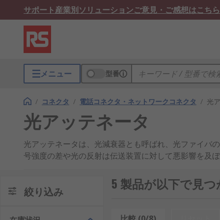
サポート
産業別ソリューション
ご意見・ご感想はこちら
メニュー
型番
/
コネクタ
/
電話コネクタ・ネットワークコネクタ
/
光
光アッテネータ
光アッテネータは、光減衰器とも呼ばれ、光ファイバの
号強度の差や光の反射は伝送装置に対して悪影響を及ぼ
特長
5 製品が以下で見
絞り込み
光アッテネータには、減衰レベルが固定された固定光ア
比較 (0/8)
リセット