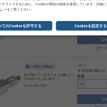
ソナライズするために、Cookieや類似の技術を使用しています。詳細
1個小計：
在庫あり
リシ
ーをご覧ください。
￥3,721.00
(税抜)
RS PRO アッテネータ, 10 dB, シン
数量
グルモード, SC, APC
べてのCookieを許可する
Cookieを設定する
RS品番
536-7910
デー
1個小計：
一時的に在庫切れ
￥10,693.00
(税抜)
RS PRO アッテネータ, 5 dB, シン
数量
グルモード, SC, APC
RS品番
536-7926