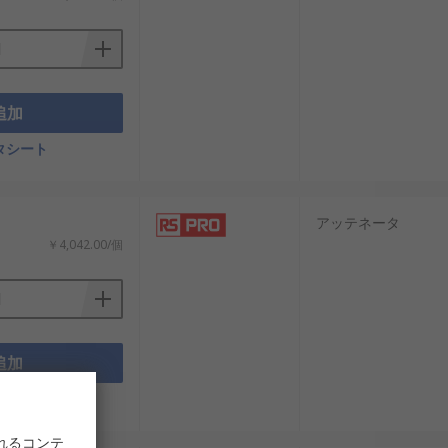
追加
タシート
アッテネータ
￥4,042.00/個
追加
タシート
れるコンテ