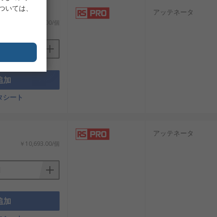
については、
アッテネータ
￥3,721.00/個
追加
タシート
アッテネータ
￥10,693.00/個
追加