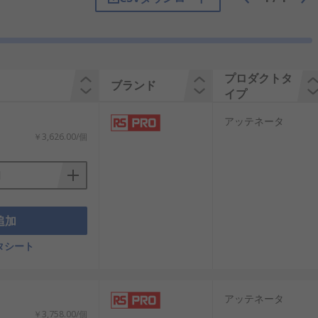
光量が飽和して機器を損傷する恐れがある
替え、調整を行う各種伝送装置に用いら
プロダクトタ
ブランド
イプ
アッテネータ
￥3,626.00/個
追加
タシート
アッテネータ
￥3,758.00/個