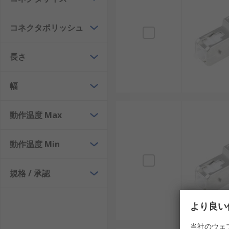
コネクタポリッシュ
長さ
幅
動作温度 Max
動作温度 Min
規格 / 承認
より良い
当社のウェ