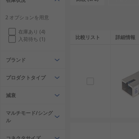
在庫状況
用途
2 オプションを用意
光アッテネータは、伝送距離の短い光ファイバケーブル
場合に、光パワーレベルの強弱を調整して機器を保護す
在庫あり (4)
れています。
比較リスト
詳細情報
入荷待ち (1)
選定
ブランド
適切な光アッテネータを選定するには、下記仕様を確認
減衰量（dB）
プロダクトタイプ
減衰対象とする波長(nm,um)
減衰
減衰のステップ
ファイバーのコネクタ形状（SC,FC,LCなど）
マルチモード/シング
減衰量の誤差(% + dB)
ル
プログラマブルか否か（自動制御が必要な場合）
コネクタサイズ