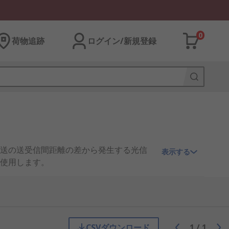
0
荷物追跡
ログイン/新規登録
送の送受信間距離の差から発生する光信
表示する
使用します。
あります。
CSVダウンロード
1
/
1