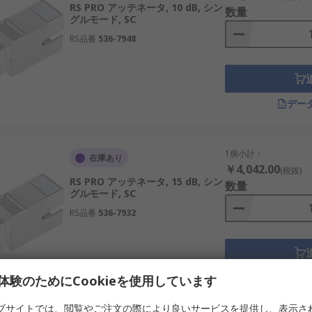
RS PRO アッテネータ, 10 dB, シン
数量
グルモード, SC
RS品番
536-7948
デー
1個小計：
在庫あり
￥4,042.00
(税抜)
RS PRO アッテネータ, 15 dB, シン
数量
グルモード, SC
RS品番
536-7932
デー
体験のためにCookieを使用しています
ブサイトでは、閲覧やご注文の際により良いサービスを提供し、表示さ