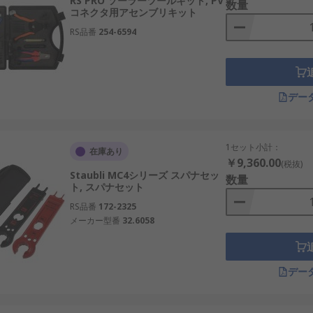
RS PRO ソーラーツールキット, PV
数量
コネクタ用アセンブリキット
RS品番
254-6594
デー
1セット小計：
在庫あり
￥9,360.00
(税抜)
Staubli MC4シリーズ スパナセッ
数量
ト, スパナセット
RS品番
172-2325
メーカー型番
32.6058
デー