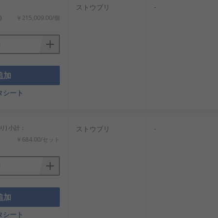
ストウブリ
-
)
￥215,009.00/個
追加
タシート
り) 小計：
ストウブリ
-
￥684.00/セット
追加
タシート