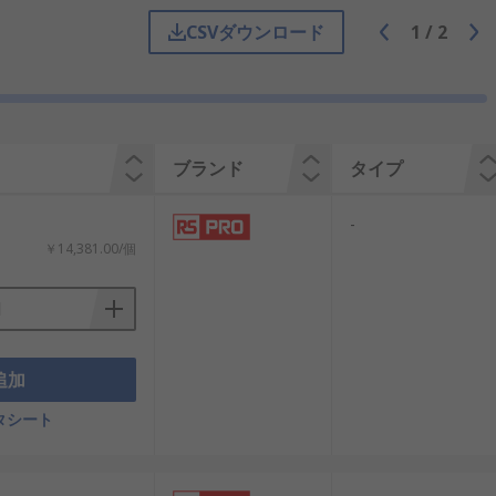
コンタクトは、ソーラジャンクションボ
CSVダウンロード
1
/
2
ブル容量及びそれに伴うハウジングに対
過酷な屋外環境でも使用できるようにな
ブランド
タイプ
込んでいないオス及びメスコネクタを水
-
￥14,381.00/個
追加
タシート