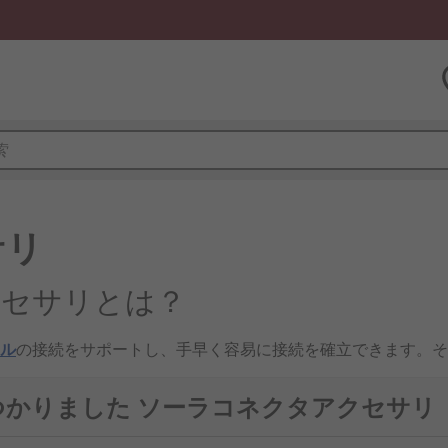
サリ
クセサリとは？
ル
の接続をサポートし、手早く容易に接続を確立できます。そ
セサリには、リード、コンタクト、及び専用設計工具が含まれ
見つかりました ソーラコネクタアクセサリ
クセサリの種類