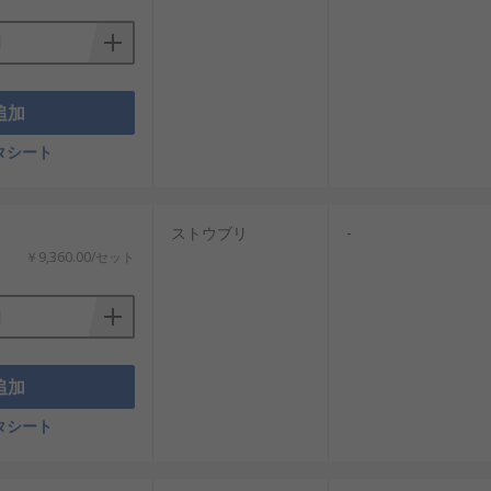
追加
タシート
ストウブリ
-
￥9,360.00/セット
追加
タシート