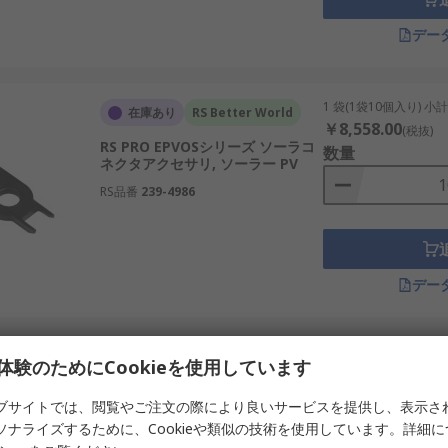
デー
1 袋(1袋10個入り) 小
在庫あり
RS Better World
￥8,558.00
(税抜)
RS PRO EPVOSシリーズ ソーラコ
数量
ネクタアクセサリ, ソーラー PV
RS品番
239-4986
デー
1 袋(1袋10個入り) 小
在庫あり
RS Better World
体験のためにCookieを使用しています
￥2,447.00
(税抜)
RS PRO ソーラコネクタアクセサ
数量
ブサイトでは、閲覧やご注文の際により良いサービスを提供し、表示さ
リ, ソーラー PV
ソナライズするために、Cookieや類似の技術を使用しています。詳細
RS品番
239-4989