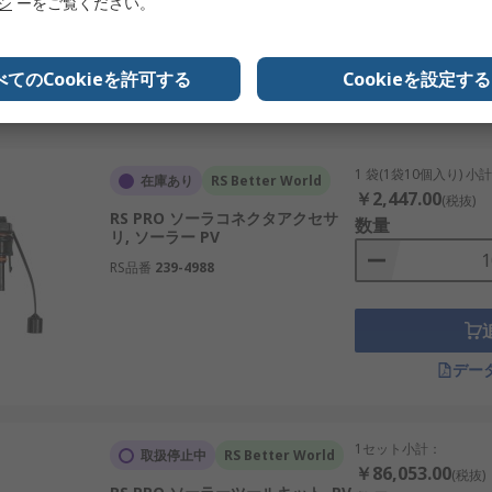
リシ
ーをご覧ください。
べてのCookieを許可する
Cookieを設定する
デー
1 袋(1袋10個入り) 小
在庫あり
RS Better World
￥2,447.00
(税抜)
RS PRO ソーラコネクタアクセサ
数量
リ, ソーラー PV
RS品番
239-4988
デー
1セット小計：
取扱停止中
RS Better World
￥86,053.00
(税抜)