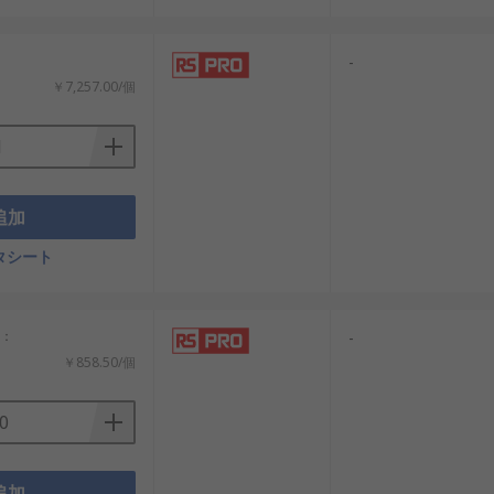
-
￥7,257.00/個
追加
タシート
計：
-
￥858.50/個
追加