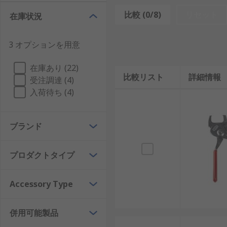
一般的で有用なソーラコネクタアクセサリとして、
ピン
比較 (0/8)
リセット
在庫状況
ックスでの使用に加え、現場での設置などのその他の用
応するため、幅広いピン及びソケットタイプがあります
3 オプションを用意
っています。
コネクタアンロック工具
は、ワイヤツーワ
在庫あり (22)
適切なソーラーパネルコネク
比較リスト
詳細情報
受注調達 (4)
入荷待ち (4)
ソーラコネクタアクセサリの選択は、お使いのソーラコ
分とごみから保護するソーラアクセサリです。
ブランド
プロダクトタイプ
Accessory Type
併用可能製品