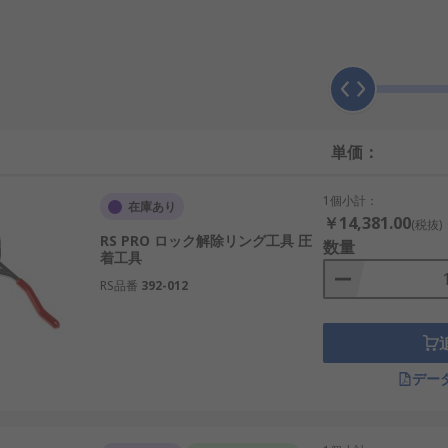
コンタクト
、
アダプタリード
、
圧着端子
が挙げられます。ピン
途に合わせて設計されています。それらには、さまざまなケー
。その銅合金構造及びニッケルの上からの銀めっきによって、
イヤ電源コネクタ用に設計されています。
タアクセサリの選択
単価：
ネクタと環境に依存します。たとえば、密閉キャップは、はめ
1個小計：
在庫あり
￥14,381.00
(税抜)
RS PRO ロック解除リング工具 圧
数量
着工具
RS品番
392-012
デー