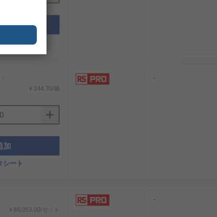
追加
タシート
計：
-
￥244.70/個
追加
タシート
-
￥86,053.00/セット