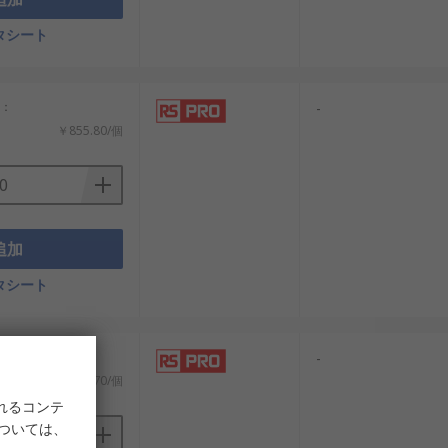
タシート
計：
-
￥855.80/個
追加
タシート
計：
-
￥244.70/個
れるコンテ
については、