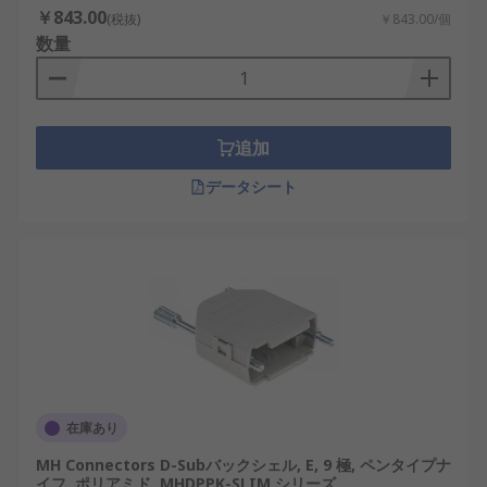
￥843.00
(税抜)
￥843.00/個
ています。
数量
RS PRO: 汎用性が高く、標準的な用途に適した
ラインアップを提供。
MH Connectors: 様々なシェル構造やサイズに
追加
対応した専門性の高い製品群を持ちます。
データシート
HARTING: 耐久性と高EMI対策に強みを持つ、
産業用途に特化した製品を展開。
Molex: 精密加工と国際規格準拠のコネクタシ
ステムで評価されています。
TE Connectivity: 幅広い接続部品群を有し、多
極化・高密度化に対応。
オムロン: 国内製造設備との親和性が高く、安
定した品質と供給体制を提供。
在庫あり
本記事で紹介したD-subシェルの基礎知識は、日本
MH Connectors D-Subバックシェル, E, 9 極, ペンタイプナ
のさまざまな製造・電子・輸送分野における実装の
イフ, ポリアミド, MHDPPK-SLIM シリーズ