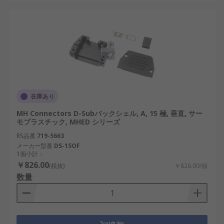
サイズが大きくなることがあり、超小型機器
には不向きな場合があります。
高性能なシールドタイプや特殊素材製品はコ
ストが上昇する傾向があります。
D-subシェルの選び方
在庫あり
適切なD-subシェルを選定するには、用途や接続条
MH Connectors D-Subバックシェル, A, 15 極, 垂直, サー
件に合わせたいくつかの要素を比較する必要があり
モプラスチック, MHED シリーズ
ます。
RS品番
719-5663
メーカー型番
DS-15OF
1個小計：
ピン数
: 例えば9ピン、15ピン、25ピンなど、
￥826.00
信号ラインの数に応じて選択します。
(税抜)
￥826.00/個
数量
接続方向
: ストレート、アングル型、トップエ
ントリー、ボトムエントリーなど、装置内部
でのケーブル引き回しに応じたタイプを選ぶ
必要があります。