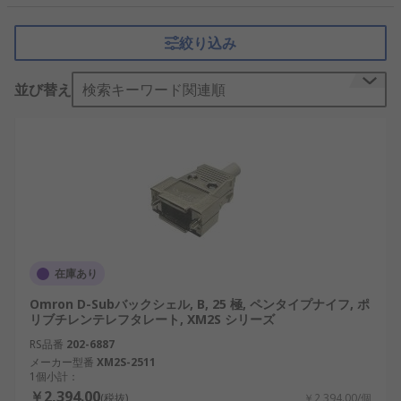
続が可能なD-subコネクタは、通信機器や産業機
器、医療機器などで広く使用されており、そのシェ
絞り込み
ルは信号の安定性や耐環境性能に影響を与える重要
な要素です。日本国内でも、半導体製造装置や輸送
並び替え
検索キーワード関連順
機器、ロボットアームの制御回路などにおいてD-
subシェルの使用が増えています。
D-subシェルの仕組み
D-subシェルは、コネクタの外周部を覆う筐体構造
を持ち、内部のピンやソケットを物理的に保護しま
す。シェルにはケーブルの保持部やねじ止め用のタ
ブがあり、パネルや筐体への固定、ノイズ遮断など
在庫あり
も担います。
Omron D-Subバックシェル, B, 25 極, ペンタイプナイフ, ポ
リブチレンテレフタレート, XM2S シリーズ
D-subシェルの主な機能には、以下のような要素が
あります。まず、シェルは内部のピンやソケットが
RS品番
202-6887
メーカー型番
XM2S-2511
物理的ダメージを受けるのを防ぎます。特に振動や
1個小計：
衝撃の多い環境では、この機械的保護が重要です。
￥2,394.00
(税抜)
￥2,394.00/個