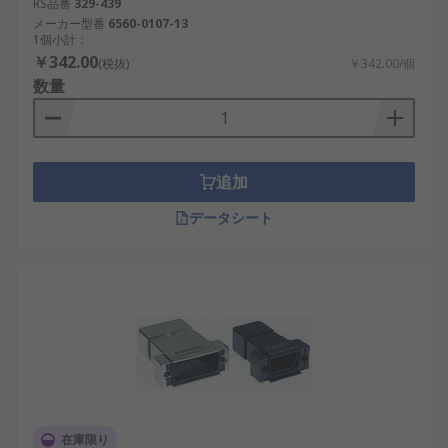
RS品番
329-439
メーカー型番
6560-0107-13
D-subシェルとD-subバックシェルは、似たような
1個小計：
部品に見えますが、その機能や構造には明確な違い
￥342.00
(税抜)
￥342.00/個
があります。D-subシェルは、主にコネクタの前面
数量
部分、すなわち相手側コネクタとの接続インターフ
ェースを保護するカバーです。接触ピンを囲む金属
やプラスチックの外枠がこれに該当します。一方、
D-subバックシェルは、ケーブルが挿入される背面
追加
側の保護部材であり、ケーブルの引張応力や曲げに
データシート
対して保護を提供します。
バックシェルは、特に可動機器や移動体機器におい
て重要な役割を果たします。例えば、日本の鉄道シ
ステムでは、振動や湿度の変化が頻繁に起こる環境
下でコネクタの緩みを防ぐ必要があります。D-sub
バックシェルはケーブルを確実にクランプし、外部
ストレスからの影響を最小限に抑える構造になって
います。
在庫限り