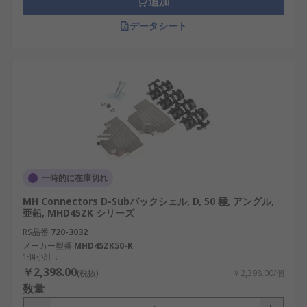
追加
D-subシェルサイズ
: サイズA、B、C、E、Fな
データシート
どがあり、接続仕様や機器の設計寸法に影響
します。
ハウジング素材
: ABS樹脂、亜鉛合金、ポリカ
ーボネート、アルミニウムなどがあり、重量
やシールド性能、耐環境性に違いがありま
す。
使用環境に適合した構造
: 屋外・高温・多湿・
高振動環境などで使用する場合は、防水型や
メタル素材が推奨されます。
一時的に在庫切れ
D-subシェルの用途
MH Connectors D-Subバックシェル, D, 50 極, アングル,
亜鉛, MHD45ZK シリーズ
RS品番
720-3032
D-subシェルは、産業機器から日常生活の電子機器
メーカー型番
MHD45ZK50-K
に至るまで、幅広い分野で活躍しています。特に日
1個小計：
￥2,398.00
本国内では、精密機器や自動化設備においてその需
(税抜)
￥2,398.00/個
数量
要が高まっています。