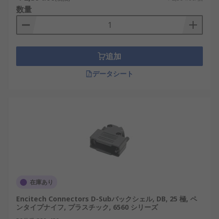
日本の自動車産業や輸送機器では、制御系の安定運
数量
用においてD-subハウジングの堅牢性が求められま
す。
また、シェルは電磁干渉（EMI）や静電気放電
追加
（ESD）から内部信号を保護する役割も果たしま
す。多くのD-subシェルは金属製で、シールド性能
データシート
を高めるために接地構造や導電性塗装が施されてい
ます。これは、半導体装置や通信システムなど、信
号の純度が重要な分野において特に有効です。
さらに、シェルは接続の安定性にも寄与します。ケ
ーブルを固定するクランプやねじ止め式のD-subバ
ックシェルがあることで、長期使用時の緩みや信号
断が起こりにくくなります。特に日本国内では、ロ
ボット制御やAI機器で使用されるD-subコネクタに
在庫あり
おいて、この安定性が求められています。
Encitech Connectors D-Subバックシェル, DB, 25 極, ペ
ンタイプナイフ, プラスチック, 6560 シリーズ
D-subシェルとD-subバックシェルの違い