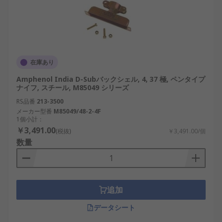
高い耐久性
: 例1：自動車の制御モジュールで
の長期間使用、例2：ロボットの多関節制御に
おける連続的な稼働環境でも性能を維持。
EMIシールド性能
: 例1：半導体製造装置での高
周波信号保護、例2：医療機器での測定誤差の
在庫あり
防止。
Amphenol India D-Subバックシェル, 4, 37 極, ペンタイプ
構造の多様性
: 例1：防水型で屋外設置に対
ナイフ, スチール, M85049 シリーズ
応、例2：ロープロファイル型で狭小スペース
RS品番
213-3500
にも対応。
メーカー型番
M85049/48-2-4F
1個小計：
接続安定性
: 例1：輸送機器における振動対
￥3,491.00
(税抜)
￥3,491.00/個
策、例2：AIロボットでの常時信号通信の確
数量
保。
作業効率の向上
: 例1：クイックロック式によ
るメンテナンス時間の短縮、例2：一体型D-
subハウジングで配線作業の簡素化。
追加
データシート
デメリットとして、以下のような点が挙げられま
す。