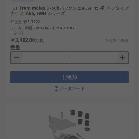
また、シールド性能の点でも両者は異なります。D-
FCT from Molex D-Subバックシェル, A, 15 極, ペンタイプ
subシェル自体に一定のEMIシールド機能がある一
ナイフ, ABS, FWH シリーズ
方で、バックシェルにはシールドケーブルとの接続
RS品番
195-7222
ポイントが設けられており、より高いレベルでのノ
メーカー型番
FWH2AE / 1727040107
イズ保護が可能です。そのため、EMC（電磁両立
1個小計：
性）が重視される日本の医療機器や計測機器などの
￥3,482.00
(税抜)
￥3,482.00/個
分野では、両者の使い分けが重要となります。
数量
D-subシェルの種類
追加
市場には多様なD-subシェルが存在しており、用途
や取り付け条件に応じてさまざまな形状や材質が選
データシート
ばれています。これにより、電気的・機械的要件を
満たすと同時に、機器設計の柔軟性を高めることが
可能です。
メタルシェル
: 高いEMIシールド性能を持つた
め、通信装置や測定機器に適しています。
プラスチックシェル
: 軽量で低コストなため、