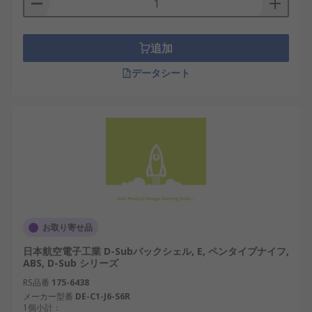
半導体装置
: クリーンルーム環境での安定した
データ伝送に使用。
追加
産業ロボット
: 制御信号のノイズ干渉防止およ
び堅牢な配線接続に貢献。
データシート
自動車製造設備
: 高振動環境下での接続安定性
が求められる用途に。
医療計測機器
: 測定精度を保つための高EMIシ
ールド性能を提供。
鉄道制御システム
: 耐環境性とメンテナンス性
の両立が評価されています。
スマート物流設備
: IoT化された倉庫での信号
伝送に適した構造。
お取り寄せ品
D-subシェルのメーカー
日本航空電子工業 D-Subバックシェル, E, ペンタイプナイフ,
ABS, D-Sub シリーズ
RS品番
175-6438
信頼性の高いD-subシェルを供給しているメーカー
メーカー型番
DE-C1-J6-S6R
1個小計：
は国内外に多数存在し、それぞれ異なる特長を持っ