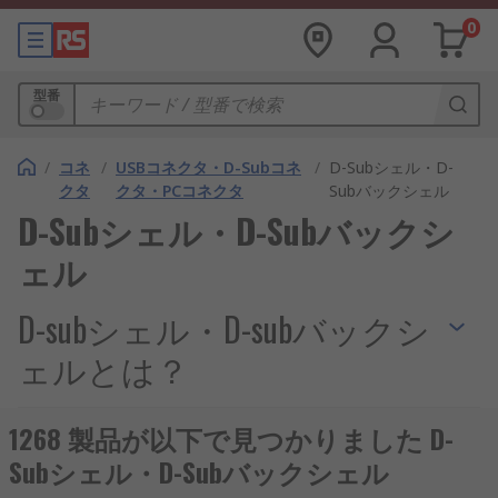
0
型番
/
コネ
/
USBコネクタ・D-Subコネ
/
D-Subシェル・D-
クタ
クタ・PCコネクタ
Subバックシェル
D-Subシェル・D-Subバックシ
ェル
D-subシェル・D-subバックシ
ェルとは？
D-subシェルは、D-subコネクタの外装部分を構成
1268 製品が以下で見つかりました D-
する部品であり、電気的接続部を保護するととも
Subシェル・D-Subバックシェル
に、機械的強度を高める役割を果たします。多極接