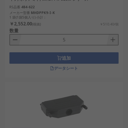
理解を深める助けとなります。正しいシェルの選定
RS品番
484-622
と使い方は、信号品質の向上、メンテナンス効率の
メーカー型番
MHDPPK9-I-K
改善、装置全体の信頼性向上に直結します。
1 袋(1袋5個入り) 小計：
￥2,552.00
(税抜)
￥510.40/個
D-subシェル・D-subバックシェル用
数量
RSコンポーネントのご紹介
RSは、日本全国で使用されるD-subシェルの世界的
追加
なサプライヤーとして認知されています。当社は、
日本の高い性能・信頼性基準を満たすD-subバック
データシート
シェルを提供しており、産業用途から革新的なプロ
ジェクトまで対応する幅広いD-subシェル・D-sub
バックシェルを卸売価格で取り扱っています。おす
すめ品や交換部品も低価格でご用意しています。配
送については、
配送ページ
をご確認ください。