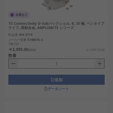
民生機器や小型装置に多用されます。
フード一体型シェル
: バックシェル機能を兼ね
在庫あり
備えた構造で、配線作業の効率を高めます。
TE Connectivity D-Subバックシェル, B, 25 極, ペンタイプ
防水型シェル
: 防塵・防水性能を備え、屋外設
ナイフ, 亜鉛合金, AMPLIMITE シリーズ
置や輸送機器向けに適しています。
RS品番
454-3719
メーカー型番
5748676-3
ロープロファイル型シェル
: 奥行きの制限があ
1個小計：
る装置内に組み込みやすい設計です。
￥2,095.00
(税抜)
￥2,095.00/個
数量
クイックロック式シェル
: ネジ止め不要で迅速
な接続と取り外しが可能です。
D-subシェルの利点
追加
D-subシェルを使用することには、電気的、機械
データシート
的、設計上の多くの利点があります。特に多極接続
が必要な場合や、ノイズ対策、機器の長寿命化とい
った要求に対して有効です。