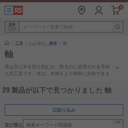
0
型番
/
工具
/
ハンマー、解体
/
軸
軸
斧は主に木を切り刻むか、割るのに使用される手持
ち式工具です。斧は、木材をより簡単に分割できま
す。さまざまなタイプの斧がありますが、 いずれも
同じ特性として、一端は平らで他端は鋭利なヘッド
29 製品が以下で見つかりました 軸
を持ちます。ハンドルは伝統的に木製ですが、 最新
の斧にはハンドルがガラス繊維製のものもありま
す。
絞り込み
木目に沿って木材を分割するには、
丸太割斧
が必要
並び替え
検索キーワード関連順
です。 ガラス繊維や木製の丸太割斧があります。木