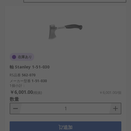
を切り倒すには、木を正しく切断するために効率的
な打撃が必要です。ヘッドが太すぎると、簡単に切
断することはできません。 また一方で、 薄すぎる
と強度が不足します。つまり、優れた伐採用の斧に
は、パワーと精度の適切なバランスが必要です。そ
の他には、
薪割りくさび
、
小型チョッピング斧
など
があります。
在庫あり
軸 Stanley 1-51-030
RS品番
562-070
メーカー型番
1-51-030
1個小計：
￥6,001.00
(税抜)
￥6,001.00/個
数量
追加