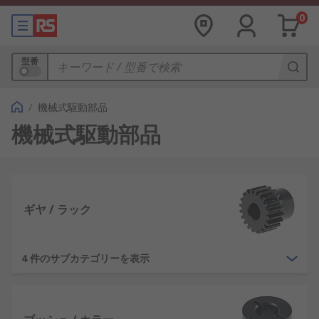
0
型番
/
機械式駆動部品
機械式駆動部品
ギヤ / ラック
4 件のサブカテゴリーを表示