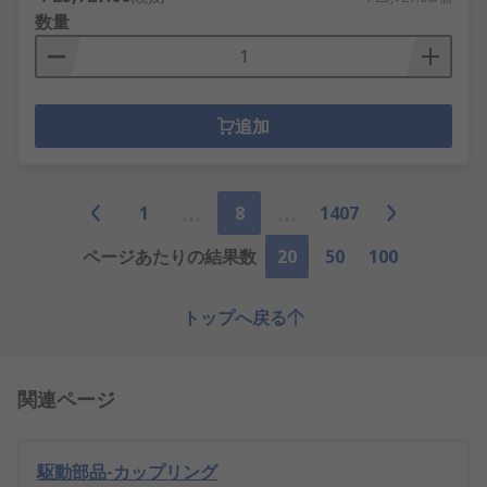
数量
追加
1
8
1407
ページあたりの結果数
20
50
100
トップへ戻る
関連ページ
駆動部品-カップリング