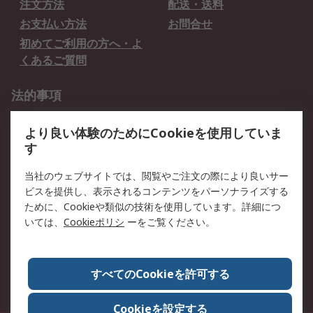
注文方法
配送・送料
お支払い方法
お問合せ
初めてご利用の方へ・よ
くあるご質問
法的事項
プライバシーポリシー
ご利用規約
より良い体験のためにCookieを使用していま
クッキーポリシー
す
RSについて
当社のウェブサイトでは、閲覧やご注文の際により良いサー
ビスを提供し、表示されるコンテンツをパーソナライズする
会社概要
採用情報
ために、Cookieや類似の技術を使用しています。詳細につ
プレスリリース＆お知ら
コーポレートサイト
いては、
Cookieポリシ
ーをご覧ください。
せ
全世界のRS
RSの歴史
すべてのCookieを許可する
ESGへの取り組み（英語）
認証について
Cookieを設定する