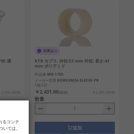
在庫あり
P95 溝
KTR カプラ, 外径:53 mm 外径, 長さ:41
mm ポリアミド
RS品番
869-1705
メーカー型番
BOWEXM24-SLEEVE-PB
1個小計：
￥2,431.00
3,560.00/個
(税抜)
￥2,431.00/個
数量
れるコンテ
追加
については、