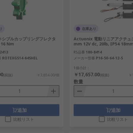
り
在庫あり
レキシブルカップリングフレクタ
Actuonix 電動リニアアクチュ
 16 Nm
mm 12V dc, 20lb, IP54 18m
2413
RS品番
180-8414
番
ROTEXGS14-64SHEL
メーカー型番
P16-50-64-12-S
1個小計：
00
￥17,657.00
(税抜)
￥3,654.00/個
(税抜)
￥1
数量
追加
追加
比較リスト
比較リスト