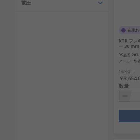
電圧
在庫あ
KTR フ
ー 30 mm
RS品番
203-
メーカー型
1個小計：
￥3,654.
数量