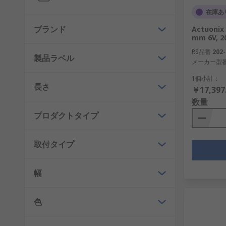
在庫あ
ブランド
Actuon
mm 6V, 2
RS品番
202-
製品ラベル
メーカー型
1個小計：
長さ
￥17,397
数量
プロダクトタイプ
取付タイプ
幅
色