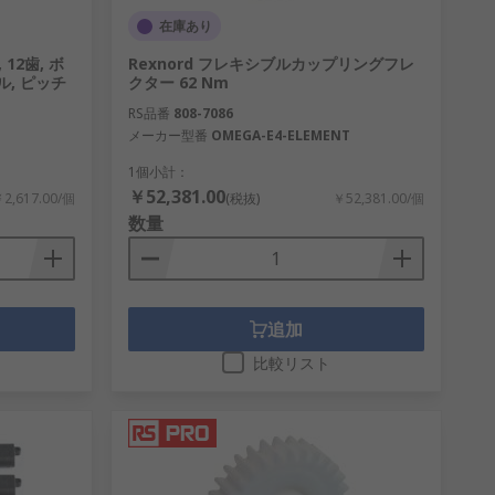
在庫あり
 12歯, ボ
Rexnord フレキシブルカップリングフレ
ル, ピッチ
クター 62 Nm
RS品番
808-7086
メーカー型番
OMEGA-E4-ELEMENT
1個小計：
￥52,381.00
2,617.00/個
(税抜)
￥52,381.00/個
数量
追加
比較リスト