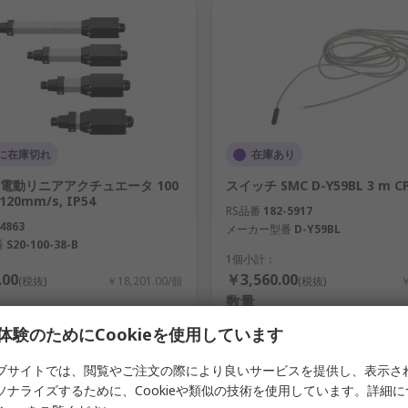
に在庫切れ
在庫あり
ix 電動リニアアクチュエータ 100
スイッチ SMC D-Y59BL 3 m C
120mm/s, IP54
RS品番
182-5917
4863
メーカー型番
D-Y59BL
番
S20-100-38-B
1個小計：
.00
￥3,560.00
(税抜)
￥18,201.00/個
(税抜)
￥
数量
体験のためにCookieを使用しています
ブサイトでは、閲覧やご注文の際により良いサービスを提供し、表示さ
追加
追加
ソナライズするために、Cookieや類似の技術を使用しています。詳細