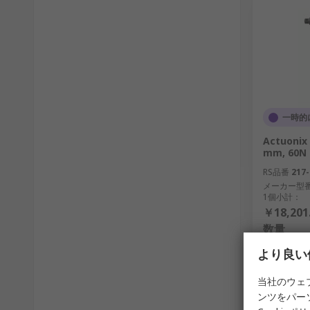
一時的
Actuon
mm, 60N 
RS品番
217-
メーカー型
1個小計：
￥18,201
数量
より良い
当社のウェ
ンツをパー