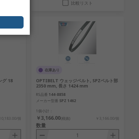
比較リスト
在庫あり
グ 18
OPTIBELT ウェッジベルト, SPZベルト部
2350 mm, 長さ 1424 mm
RS品番
144-8858
メーカー型番
SPZ 1462
1個小計：
￥3,166.00
0,183.00/個
(税抜)
￥3,166.00/個
数量