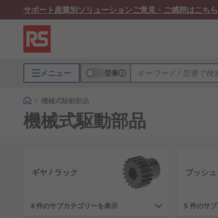
サポート
産業別ソリューション
ご意見・ご感想はこちら
メニュー
型番
/
機械式駆動部品
機械式駆動部品
ギヤ / ラック
ブッシュ 
4 件のサブカテゴリーを表示
5 件のサ