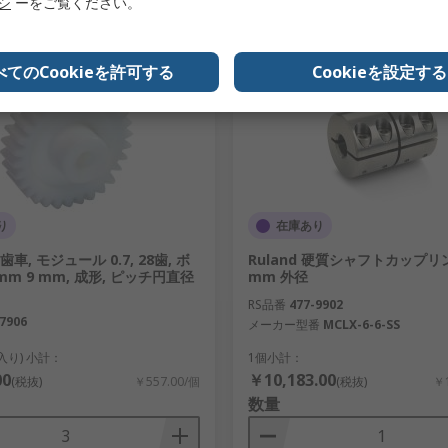
リシ
ーをご覧ください。
比較リスト
比較リスト
べてのCookieを許可する
Cookieを設定する
り
在庫あり
平歯車, モジュール 0.7, 28歯, ボ
Ruland 硬質シャフトカップリン
mm 9 mm, 成形, ピッチ円直径
mm 外径
RS品番
477-9902
7906
メーカー型番
MCLX-6-6-SS
個入り) 小計：
1個小計：
00
￥10,183.00
(税抜)
￥557.00/個
(税抜)
￥1
数量