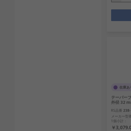
在庫あ
テーパーブッ
外径 32 
RS品番
238-
メーカー型
1個小計：
￥3,079.