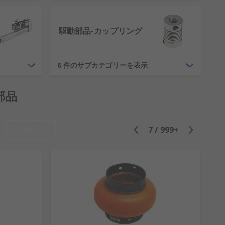
駆動部品-カップリング
6 件のサブカテゴリーを表示
部品
リセット
7
/
999+