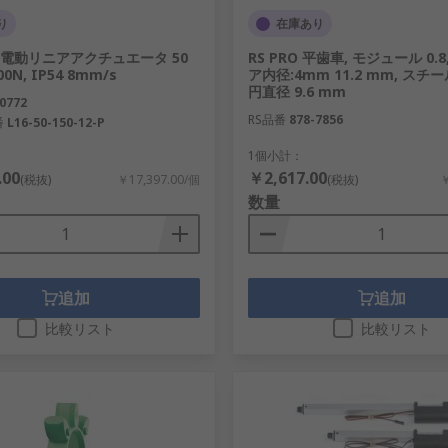
り
在庫あり
ix 電動リニアアクチュエータ 50
RS PRO 平歯車, モジュール 0.8,
00N, IP54 8mm/s
ア内径:4mm 11.2 mm, スチー
円直径 9.6 mm
0772
RS品番
878-7856
番
L16-50-150-12-P
1個小計：
.00
￥2,617.00
(税抜)
￥17,397.00/個
(税抜)
￥
数量
追加
追加
比較リスト
比較リスト