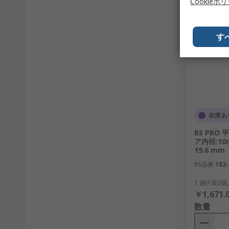
Cookieポ
す
在庫あ
RS PRO 
ア内径:10
19.6 mm
RS品番
182-
1 袋(1袋3
￥1,671.
数量