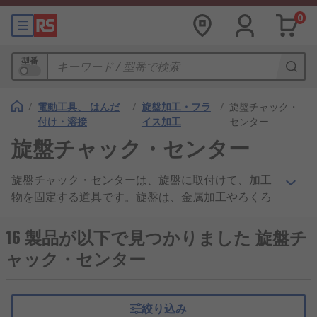
0
型番
/
電動工具、 はんだ
/
旋盤加工・フラ
/
旋盤チャック・
付け・溶接
イス加工
センター
旋盤チャック・センター
旋盤チャック・センターは、旋盤に取付けて、加工
物を固定する道具です。旋盤は、金属加工やろくろ
加工などで、加工物を回転させるために使用しま
す。 チャック・センターは旋盤工具の部品で、加工
16 製品が以下で見つかりました 旋盤チ
物を所定の位置に保持しれます。その先端は通常円
ャック・センター
錐となっており回転する加工物を支えます。
旋盤チャック・センターの種類：
絞り込み