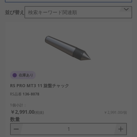
**レースセンター：**円錐先端とシャンク部
分が一体で剛性が高く精度に優れています。
並び替え
検索キーワード関連順
先端には超硬合金が埋め込まれるが加工物と
の滑り摩擦があるため高速回転には適しませ
ん。
**回転センター：**シャンクに対し円錐先端
部分が転がり軸受を介して取り付けられ、高
速・高荷重に耐えられるがレースセンタに対
し剛性は劣ります。
**ドライブセンター：**加工物の両端をセン
在庫あり
タで支える場合に主軸側に取り付け、ワーク
RS PRO MT3 11 旋盤チャック
を回転させます。固定センタに加えて加工物
RS品番
136-8078
の端面に食い込む爪を有し、その爪によって
回転力を伝えます。
1個小計：
￥2,991.00
(税抜)
￥2,991.00/個
数量