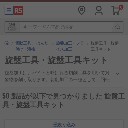
0
型番
/
電動工具、 はんだ
/
旋盤加工・フラ
/
旋盤工具・旋盤
付け・溶接
イス加工
工具キット
旋盤工具・旋盤工具キット
旋盤加工は、バイトと呼ばれる切削工具を用いて対
象物を削り取ります。切削加工の一種として、回転
する対象物を固定したバイトによって、不要な部分
を削り取りながら、求める形状に加工します。旋盤
50 製品が以下で見つかりました 旋盤工
工具・旋盤工具キットはそういう旋盤加工を行うた
具・旋盤工具キット
めに必要とされる切削工具です。
旋盤工具を使用すると、金属、プラスチック、木材
絞り込み
などの素材を様々な形状に加工することができま