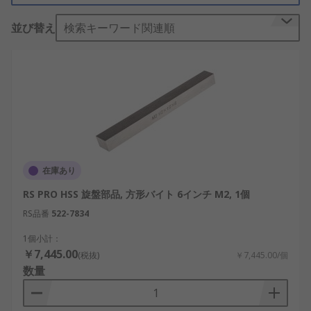
す。旋盤工具セットは、鋼鉄、鋳鉄、超合金など、
並び替え
検索キーワード関連順
対象物の仕上げや平滑化にも適しています。
旋盤加工には穴あけ加工、ねじ切り加工、外径加工
など、様々な加工方法があります。そのため、旋盤
工具も様々なタイプがあります。旋盤加工でよく用
いられる代表的な工具は以下のようなものがありま
す。
突っ切りバイト
在庫あり
パーティングブロック
RS PRO HSS 旋盤部品, 方形バイト 6インチ M2, 1個
ねじ切りホルダ・バー
RS品番
522-7834
ボーリングバー
1個小計：
￥7,445.00
(税抜)
￥7,445.00/個
数量