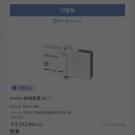
行うことができます。バスターミネータがないと、
電気信号が反射して最悪の場合、データが壊れてし
追加
まい、エラーが発生する可能性があります。
データシート
双方向の入力/出力制御が可能で、デジタルとアナロ
グ機器の両方で使用できる装置が必要な場合は、
バ
ストランシーバ
をご検討ください。
在庫あり
Eaton 終端装置 8ピン
RS品番
763-1109
メーカー型番
116020 SWD4-RC8-10
1個小計：
￥5,212.00
(税抜)
￥5,212.00/個
数量