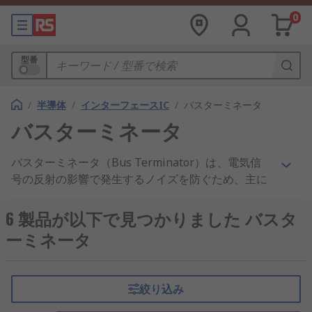
0
型番
/
半導体
/
インターフェースIC
/
バスターミネータ
バスターミネータ
バスターミネータ（Bus Terminator）は、電気信
号の反射の影響で発生するノイズを防ぐため、主に
数珠つなぎ（デイジーチェーン）型の接続形態でバ
ス型ネットワークの配線末端に取り付ける終端装置
6 製品が以下で見つかりました バスタ
です。このようなターミネータは、「終端抵抗」と
ーミネータ
も呼ばれます。
バス型ネットワークとは？
絞り込み