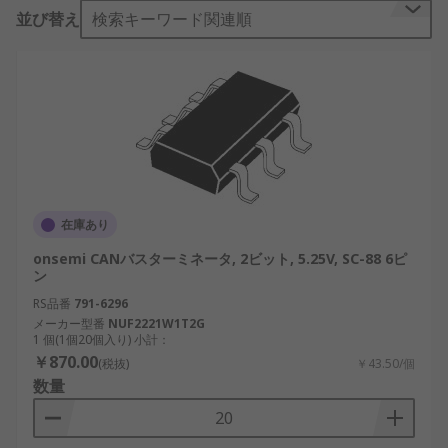
バス型ネットワークはコンピューターネットワーク
並び替え
検索キーワード関連順
の接続形態（ネットワークトポロジー）の一つで、
「バス型接続」、「バス型LAN」とも呼ばれます。
バス型ネットワークはネットワーク構成の内ではも
っとも単純な配線方法で、すべての端末や周辺機器
を１本のケーブルに接続します。無線通信の場合
は、一つの周波数帯を複数の端末で共有する場合に
必然的にバス型ネットワークとなります。バス型ネ
ットワークは信号の反射を防止するために、ケーブ
ルの両端にバスターミネータを取り付けておく必要
在庫あり
があります。
onsemi CANバスターミネータ, 2ビット, 5.25V, SC-88 6ピ
ン
バスターミネータの用途
RS品番
791-6296
メーカー型番
NUF2221W1T2G
バスターミネータは、イーサネットネットワーク、
1 個(1個20個入り) 小計：
SCSI、ダミーロード、コントローラエリアネットワ
￥870.00
(税抜)
￥43.50/個
ーク（CAN）などで使用されています。バスターミ
数量
ネータの取り付けにより、信号が終端で反射して伝
送路内の状態を乱すことを防止し、通信の安定化を