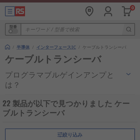
0
型番
/
半導体
/
インターフェースIC
/
ケーブルトランシーバ
ケーブルトランシーバ
プログラマブルゲインアンプと
は？
ケーブルトランシーバは
ラインドライバ
とラインレ
22 製品が以下で見つかりました ケー
シーバが一体になった製品です。この製品は標準的
ブルトランシーバ
なRS-232あるいはRS-422、RS-485の通信に使用し
ます。RS-232の規格はシリアル通信規格ですがリア
ルタイム性が重視される産業用ネットワークでは本
絞り込み
体と離れた地点からのデジタル入出力に現在におい