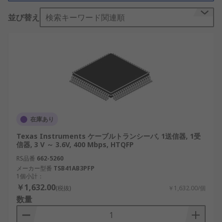
てもよく使われています。
並び替え
検索キーワード関連順
RS-422およびRS-485はRS-232の後に登場した規格
です。RS-232の弱点とされた通信速度や通信距離を
補ない、最大通信速度は10Mbps、最大通信距離が
1200ｍとなっています。
在庫あり
Texas Instruments ケーブルトランシーバ, 1送信器, 1受
信器, 3 V ～ 3.6V, 400 Mbps, HTQFP
RS品番
662-5260
メーカー型番
TSB41AB3PFP
1個小計：
￥1,632.00
(税抜)
￥1,632.00/個
数量