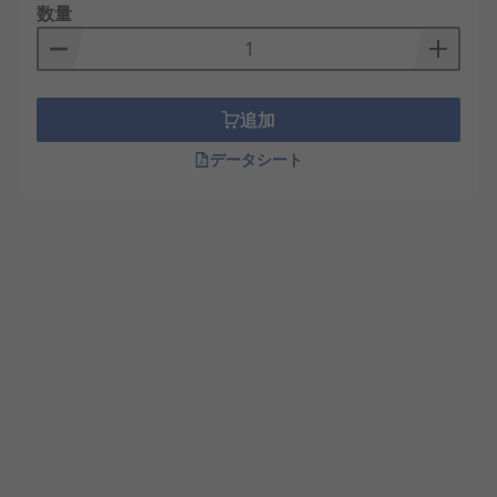
数量
追加
データシート