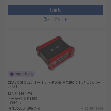
製造
トラブルシューティング
追加
保守
データシート
コンポーネントテスタの主
な種類
IC及びコンポーネントテスタは、特定のテストに適
したさまざまな設計のものが用意されています。主
な種類は次のとおりです。
コンポーネント
お取り寄せ品
IC
IKALOGIC コンポーネントテスタ MT25C 0.1 pF コンポー
ネント
サイリスタ
RS品番
244-1474
トライアック
メーカー型番
MT25C
1個小計：
￥135,561.00
(税抜)
￥135,561.00/個