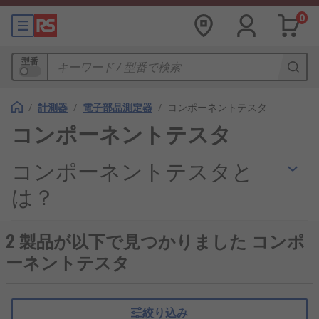
0
型番
/
計測器
/
電子部品測定器
/
コンポーネントテスタ
コンポーネントテスタ
コンポーネントテスタと
は？
コンポーネントテスタは、IC（集積回路）および
2 製品が以下で見つかりました コンポ
SMD（サービスマウント機器）をテストし、さまざ
ーネントテスタ
まな電気パラメータを測定するために使用する
計測
器
です。たとえば、電圧、抵抗、静電容量、ダイオ
ード、継続性などです。さまざまな機器のコンポー
絞り込み
ネント/ICテストデバイスを用意しています。その多