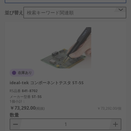
くはポータブルな携帯機器です。
並び替え
検索キーワード関連順
多くのテスターは、結果をリアルタイムで明確に表
示できる大型LCD/
OLED画面
を搭載し、常に正確な
読み取りを確保できます。
コンポーネントやICテストデバイスと互換性のある
さまざまなアクセサリを用意しており、大型プロー
ブを使用せずに、さまざまな小型部品や精密部品を
テストするのに最適です。たとえば
ピンセット
など
在庫あり
です。
ideal-tek コンポーネントテスタ ST-5S
コンポーネントテスタの代
RS品番
841-8702
表的な用途
メーカー型番
ST-5S
1個小計：
￥73,292.00
(税抜)
￥73,292.00/個
コンポーネントおよびIC用のテスターは、一般的に
数量
次のような用途で使用されます。