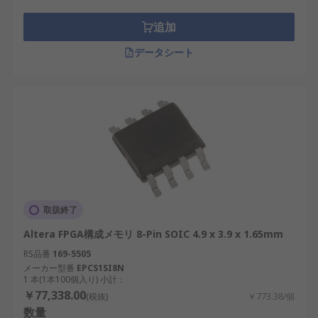
追加
PLA (プログラマブルロジックアレイ)には、ANDゲ
ートアレイとORゲートアレイの両方があり、どちら
データシート
もプログラムできますが、 PALではプログラムでき
るのはANDアレイだけです。その他の相違点には、
PLAの方が低速であること、 消費電力の効率が低い
こと、大量生産に向かないことなどがあります。
主な用途
プログラマブルアレイロジック回路は、通常、
FPGA (フィールドプログラマブルゲートアレイ)で使
取扱終了
用されます。これにより、Xilinxなどのプログラム
を使用してシステムのテストを高速化できます。
Altera FPGA構成メモリ 8-Pin SOIC 4.9 x 3.9 x 1.65mm
PALがFPGA内に配置されているため、他の配置と比
RS品番
169-5505
べて、非常に迅速にテストをコンパイルし、編集で
メーカー型番
EPCS1SI8N
1 本(1本100個入り) 小計：
きます。
￥77,338.00
(税抜)
￥773.38/個
数量