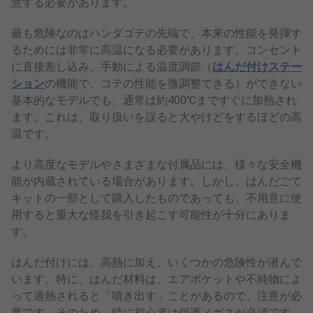
意する必要があります。
最も危険なのはハンダゴテの先端で、本来の性能を発揮す
るためには非常に高温になる必要があります。コンセント
に直接差し込み、手動による温度調節（
はんだ付けステー
ション
の機能で、コテの性能を微調整できる）ができない
基本的なモデルでも、通常は約400℃まですぐに加熱され
ます。これは、取り扱いを誤ると大やけどをするほどの高
温です。
より高度なモデルやさまざまな付属品には、様々な安全機
能が内蔵されている場合があります。しかし、はんだごて
キットの一部として購入したものであっても、不用意に使
用すると重大な怪我を引き起こす可能性が十分にありま
す。
はんだ付けには、高熱に加え、いくつかの危険性が潜んで
います。特に、はんだ材料は、エアポケットや不純物によ
って過熱されると「噴き出す」ことがあるので、注意が必
要です。そのため、特に初心者は保護メガネが必須です。