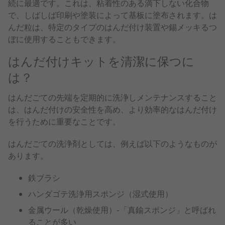
続に最適です。これは、粘着性のある滴下しない化合物
で、しばしば印刷や塗装によって基板に塗布されます。は
んだ粒は、特定のタイプのはんだ付け装置や錫メッキるつ
ぼに使用することもできます。
はんだ付けキットを清潔に保つに
は？
はんだごての先端を定期的に洗浄しメンテナンスすること
は、はんだ付けの安全性を高め、より効率的なはんだ付け
を行うために重要なことです。
はんだごての洗浄剤としては、例えば以下のようなものが
あります。
鉄ブラシ
ハンダゴテ洗浄用スポンジ（湿式使用）
金属ウール（乾燥使用）-「真鍮スポンジ」と呼ばれ
ることが多い