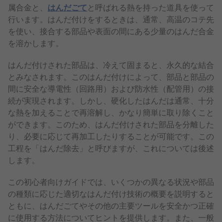
属合金と、
はんだごて
と呼ばれる熱を持った道具を使って
行います。はんだ付けをするときは、通常、高温のコテ先
を使い、接合する部品や表面の間にある少量のはんだ合金
を溶かします。
はんだ付けされた部品は、冷えて固まると、永久的な結合
とみなされます。このはんだ付けによって、部品と部品の
間に安全な導電性（回路用）および防水性（配管用）の接
続が実現されます。しかし、硬化したはんだは通常、十分
な熱を加えることで再溶解し、かなり簡単に取り除くこと
ができます。このため、はんだ付けされた部品を分離した
り、必要に応じて再加工したりすることが可能です。この
工程を「はんだ除去」と呼びますが、これについては後述
します。
この初心者向けガイドでは、いくつかの異なる状況や部品
の種類に応じた適切なはんだ付け技術の概要を説明すると
ともに、はんだごてやその他の主要ツールを安全かつ正確
に使用する方法についてヒントを提供します。また、一般