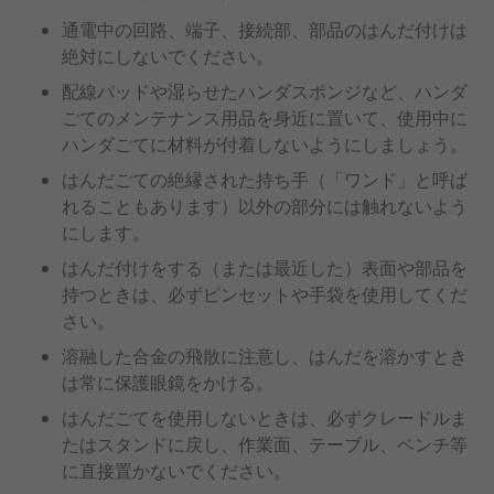
通電中の回路、端子、接続部、部品のはんだ付けは
絶対にしないでください。
配線パッドや湿らせたハンダスポンジなど、ハンダ
ごてのメンテナンス用品を身近に置いて、使用中に
ハンダごてに材料が付着しないようにしましょう。
はんだごての絶縁された持ち手（「ワンド」と呼ば
れることもあります）以外の部分には触れないよう
にします。
はんだ付けをする（または最近した）表面や部品を
持つときは、必ずピンセットや手袋を使用してくだ
さい。
溶融した合金の飛散に注意し、はんだを溶かすとき
は常に保護眼鏡をかける。
はんだごてを使用しないときは、必ずクレードルま
たはスタンドに戻し、作業面、テーブル、ベンチ等
に直接置かないでください。