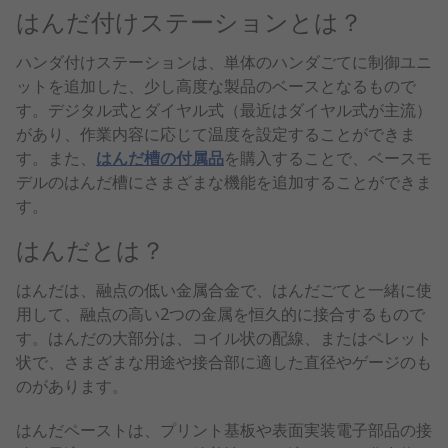
はんだ付けステーションとは？
ハンダ付けステーションは、単体のハンダごてに制御ユニ
ットを追加した、少し高度な製品のベースとなるもので
す。デジタル式とダイヤル式（最近はダイヤル式が主流）
があり、作業内容に応じて温度を設定することができま
す。また、
はんだ槽の付属品
を購入することで、ベースモ
デルのはんだ槽にさまざまな機能を追加することができま
す。
はんだとは？
はんだは、融点の低い金属合金で、はんだごてと一緒に使
用して、融点の高い2つの金属を恒久的に接合するもので
す。はんだの大部分は、コイル状の配線、またはペレット
状で、さまざまな用途や接合部に適した直径やゲージのも
のがあります。
はんだペーストは、プリント基板や表面実装電子部品の接