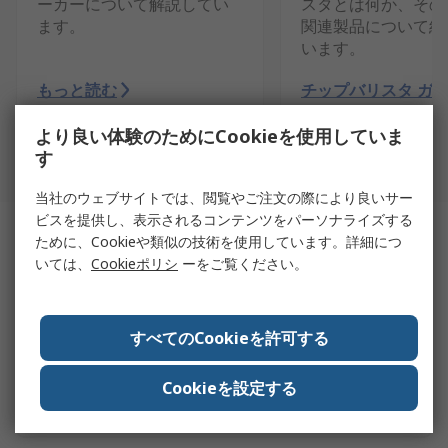
ーカーについて解説してい
スタとは何か、その
ます。
関連製品について紹
います。
もっと読む
チップバリスタ ガ
より良い体験のためにCookieを使用していま
1
/
3
す
当社のウェブサイトでは、閲覧やご注文の際により良いサー
ビスを提供し、表示されるコンテンツをパーソナライズする
関連ページ
ために、Cookieや類似の技術を使用しています。詳細につ
いては、
Cookieポリシ
ーをご覧ください。
RS PRO はんだ付け用アクセサリ はんだ付け 工具
すべてのCookieを許可する
RS PRO はんだ付け用アクセサリ 基板はんだ付け及
Cookieを設定する
びはんだ除去再加工