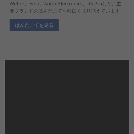
Weller、Ersa、Antex Electronics、RS Proなど、主
要ブランドのはんだごてを幅広く取り揃えています。
はんだこてを見る