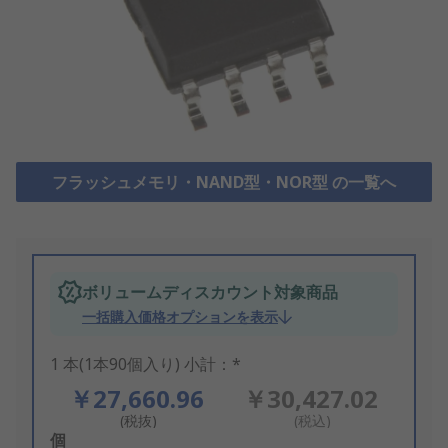
フラッシュメモリ・NAND型・NOR型 の一覧へ
ボリュームディスカウント対象商品
一括購入価格オプションを表示
1 本(1本90個入り) 小計：*
￥27,660.96
￥30,427.02
(税抜)
(税込)
Add
個