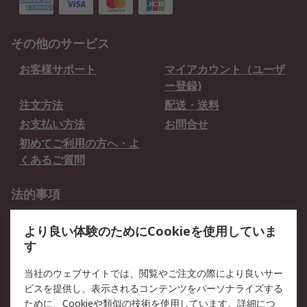
その他のサービス
お客様サポート
マイアカウント（ユーザ
ー登録)
注文方法
配送・送料
お支払い方法
お問合せ
初めてご利用の方へ・よ
くあるご質問
法的事項
プライバシーポリシー
ご利用規約
より良い体験のためにCookieを使用していま
クッキーポリシー
す
RSについて
当社のウェブサイトでは、閲覧やご注文の際により良いサー
ビスを提供し、表示されるコンテンツをパーソナライズする
会社概要
採用情報
ために、Cookieや類似の技術を使用しています。詳細につ