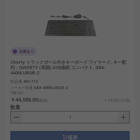
力機器を展開する国内メーカーです。
キーボードは、オフィス用途に限らず、産業設備、
医療現場、制御システムなど多様な分野で重要な役
割を担っています。用途や環境を理解した上で適切
なキーボードを選ぶことで、作業効率と信頼性を長
期的に高めることができます。
在庫あり
キーボード用RSコンポーネンツの
Cherry トラックボール付きキーボード ワイヤード, キー配
列：QWERTY (英国) USB接続 コンパクト, G84-
ご紹介
4400LUBGB-2
RS品番
493-112
産業用途を中心に幅広い分野で使用されるキーボー
メーカー型番
G84-4400LUBGB-2
1個小計：
ドについて、RSコンポーネンツは電子部品のグロー
￥44,086.00
(税抜)
￥44,086.00/個
バルサプライヤーとして、日本市場向けに選定され
数量
た製品を複数メーカーから取り扱っています。設計
段階での選定から、保守交換用途までを想定したキ
ーボードを安定的に供給しており、用途や条件に応
じた製品比較が可能です。
追加