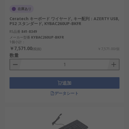
キーボードの選定では、使用環境と操作内容を明確
にすることが重要です。
在庫あり
Ceratech キーボード ワイヤード, キー配列：AZERTY USB,
有線／無線：安定性重視か、配線自由度重視
PS2 スタンダード, KYBAC260UP-BKFR
かを判断します。設置環境に影響します。
RS品番
841-8349
接続方式：PS/2やUSBなどがあります。接続
メーカー型番
KYBAC260UP-BKFR
1個小計：
機器との互換性を確認します。
￥7,571.00
(税抜)
￥7,571.00/個
キーボードの種類：一般用、産業用、医療用
数量
などがあります。使用条件に適した設計を選
びます。
キーレイアウト：QWERTY配列など配列の違
いを確認します。入力言語や作業内容に影響
追加
します。
データシート
設置環境：防水性や耐久性の必要性を考慮し
ます。国内の工場設備や物流現場では重要な
判断要素です。
キーボードのメーカー