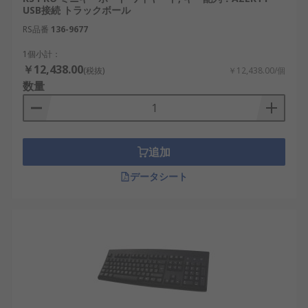
す。例として、長時間のデータ入力、制御端
USB接続 トラックボール
末での正確な指示入力があります。
RS品番
136-9677
操作効率の改善：ショートカット操作が容易
1個小計：
です。例として、業務システム操作の高速
￥12,438.00
(税抜)
￥12,438.00/個
化、作業時間短縮が挙げられます。
数量
環境適応性：使用場所に応じた設計がありま
す。例として、工場内の粉塵環境、医療現場
での衛生管理対応があります。
追加
汎用性の高さ：多様な機器と接続できます。
例として、PC、制御装置、検査装置への対応
データシート
があります。
経済性：用途に合えばコスパに優れます。例
として、適切な価格帯での長期使用、交換頻
度低減による運用効率向上が期待できます。
キーボードの選び方