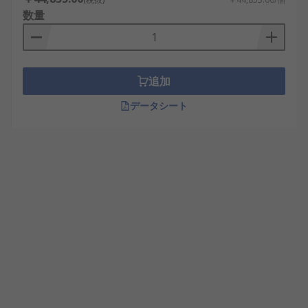
数量
追加
データシート