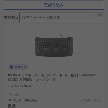
絞り込み
キーボードの仕組み
並び替え
検索キーワード関連順
キーボードは、キーが押されることで内部のスイッ
チ機構が反応し、電気信号として入力内容を伝達し
ます。この信号が接続先の機器で認識され、文字入
力や操作指示として処理されます。
キーボードの機能は、正確な入力を安定して行うこ
とにあります。USBキーボードのような一般的な接
続方式に加え、用途に応じて耐久性や防水性、清掃
性を高めた設計が採用される場合もあります。
在庫あり
一般的なキーボードと産業用医療用キーボー
RS PRO ミニキーボード ワイヤード, キー配列：QWERTY
(英国) USB接続 トラックボール
ドの違い
RS品番
136-9673
一般的なキーボードは、オフィスや家庭での使用を
1個小計：
前提としており、操作感やデザイン性が重視されま
￥15,911.00
(税抜)
￥15,911.00/個
す。比較的軽量で、多様なレイアウトやサイズが選
数量