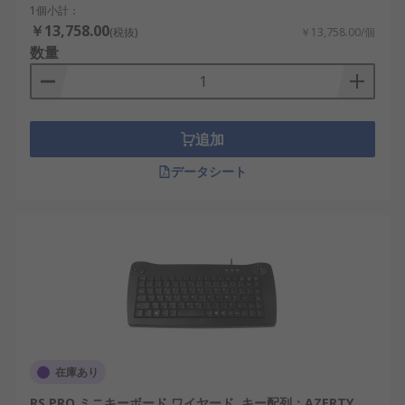
1個小計：
QWERTYキーボード
：英語配列として広く使
￥13,758.00
(税抜)
￥13,758.00/個
用され、国際的な標準配列です。
数量
AZERTYキーボード
：特定地域向け配列で、入
力言語に最適化されています。
産業用キーボード
：耐久性と信頼性を重視
追加
し、工場や物流設備で使用されます。
データシート
医療用キーボード
：防水防菌性に配慮し、医
療現場での使用に適しています。
キーボードの利点
キーボードを使用することで、直感的かつ正確な操
作が可能になります。用途に合ったキーボードを選
ぶことで、作業効率と入力品質を高めることができ
ます。
在庫あり
入力精度の向上：確実なキー操作が可能で
RS PRO ミニキーボード ワイヤード, キー配列：AZERTY