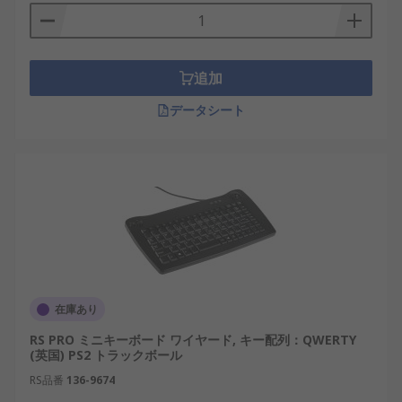
べる点が特徴です。
一方、産業用キーボードや医療用キーボードは、使
用環境への適応力が重視されます。産業用キーボー
追加
ドは粉塵や振動に強く、医療用キーボードは消毒や
データシート
清掃を想定した構造が採用されるなど、用途に応じ
た専用設計が行われています。
キーボードの種類
キーボードには、サイズ、接続方式、用途の違いに
よってさまざまな種類があります。使用目的を明確
にすることで、適切なタイプを選びやすくなりま
す。
在庫あり
ミニキーボード
：省スペース設計で、制御盤
RS PRO ミニキーボード ワイヤード, キー配列：QWERTY
や限られた作業スペースに適しています。
(英国) PS2 トラックボール
USBキーボード
：汎用性が高く、多くの機器
RS品番
136-9674
に対応できる接続方式です。