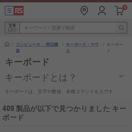
0
型番
/
コンピュータ ・周辺機
/
キーボード・マウ
/
キーボー
器
ス
ド
キーボード
キーボードとは？
キーボードは、文字や数値、各種コマンドを入力す
るための入力装置です。パソコンや制御端末をはじ
め、産業設備や医療現場など、さまざまな環境で使
409 製品が以下で見つかりました キー
用されています。用途や使用環境に応じて構造や仕
ボード
様が異なり、操作性と信頼性が重視される周辺機器
の一つです。