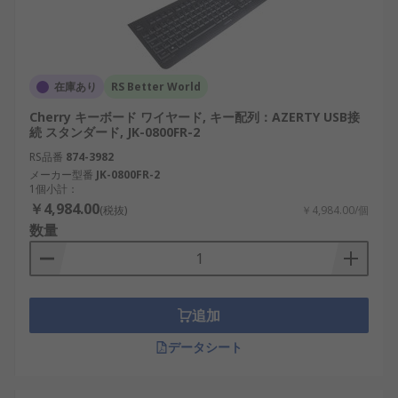
キーボードは多くのメーカーから販売されており、
用途や信頼性に応じた選択が行われています。国際
ブランドと日本メーカーがそれぞれ特徴を持ってい
在庫あり
RS Better World
ます。
Cherry キーボード ワイヤード, キー配列：AZERTY USB接
続 スタンダード, JK-0800FR-2
RS PRO：産業用途を含む幅広いキーボードを
RS品番
874-3982
提供しています。
メーカー型番
JK-0800FR-2
Cherry：キー技術で知られる国際ブランドで
1個小計：
￥4,984.00
す。
(税抜)
￥4,984.00/個
数量
Ceratech：医療産業用途向けの特殊キーボー
ドを展開しています。
Logicool（ロジクール）：操作性と信頼性に定
評のある国内向けブランドです。
追加
Storm：耐久性を重視した設計で知られていま
データシート
す。
Sanwa Supply（サンワサプライ）：幅広い入