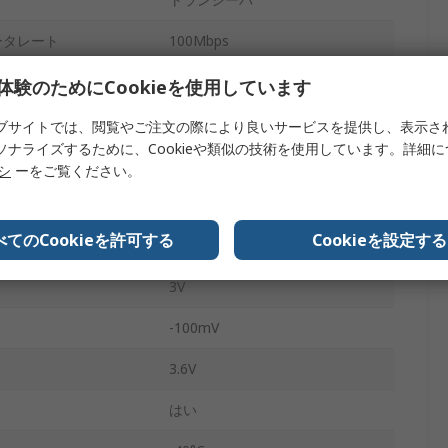
ータレート
100Mbps
ント数
1
体験のためにCookieを使用しています
表面
ブサイトでは、閲覧やご注文の際により良いサービスを提供し、表示さ
ソナライズするために、Cookieや類似の技術を使用しています。詳細
SOIC
リシ
ーをご覧ください。
8
べてのCookieを許可する
Cookieを設定する
100mV
3V
-100mV
3.6V
はい