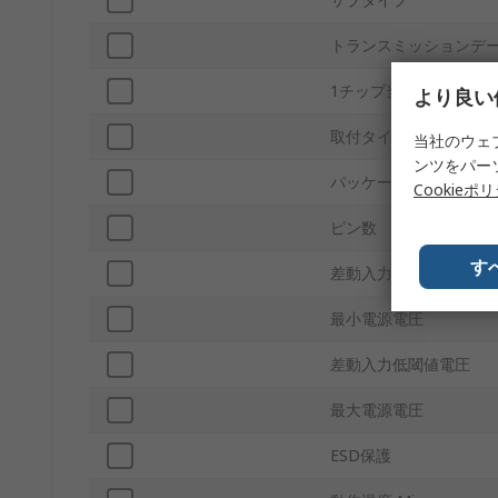
トランスミッションデ
1チップ当たりのエレメ
より良い
取付タイプ
当社のウェ
ンツをパー
パッケージ型式
Cookieポ
ピン数
す
差動入力高閾値電圧
最小電源電圧
差動入力低閾値電圧
最大電源電圧
ESD保護