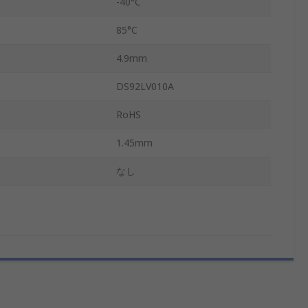
-40°C
85°C
4.9mm
DS92LV010A
RoHS
1.45mm
なし