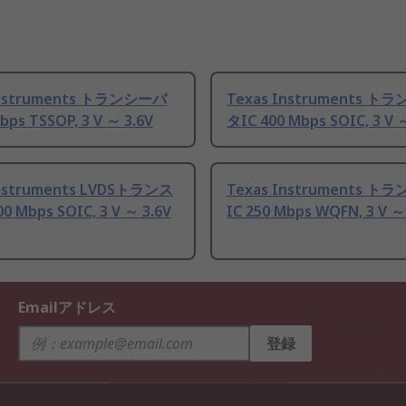
Instruments トランシーバ
Texas Instruments ト
bps TSSOP, 3 V ～ 3.6V
タIC 400 Mbps SOIC, 3 V 
Instruments LVDSトランス
Texas Instruments ト
 Mbps SOIC, 3 V ～ 3.6V
IC 250 Mbps WQFN, 3 V ～
Emailアドレス
登録