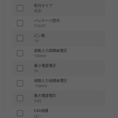
取付タイプ
表面
パッケージ型式
TSSOP
ピン数
14
差動入力高閾値電圧
100mV
最小電源電圧
3V
差動入力低閾値電圧
-100mV
最大電源電圧
3.6V
ESD保護
はい