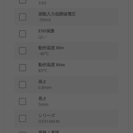
3.6V
差動入力低閾値電圧
-50mV
ESD保護
はい
動作温度 Min
-40°C
動作温度 Max
85°C
高さ
0.8mm
長さ
5mm
シリーズ
DS91M040
規格 / 承認