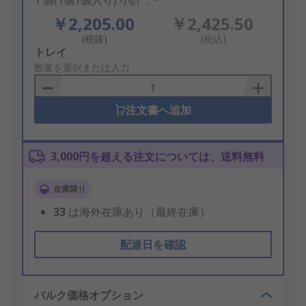
1 個(1個1個入り) 小計：*
￥2,205.00
￥2,425.50
(税抜)
(税込)
Add
トレイ
to
数量を選択または入力
Basket
注文書へ追加
3,000円を超える注文については、送料無料
在庫限り
33
は海外在庫あり（最終在庫）
配達日を確認
バルク価格オプション