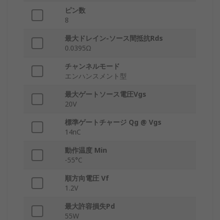
ピン数
8
最大ドレイン-ソース間抵抗Rds
0.0395Ω
チャンネルモード
エンハンスメント型
最大ゲートソース電圧Vgs
20V
標準ゲートチャージ Qg @ Vgs
14nC
動作温度 Min
-55°C
順方向電圧 Vf
1.2V
最大許容損失Pd
55W