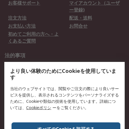
お客様サポート
マイアカウント（ユーザ
ー登録)
注文方法
配送・送料
お支払い方法
お問合せ
初めてご利用の方へ・よ
くあるご質問
法的事項
プライバシーポリシー
ご利用規約
より良い体験のためにCookieを使用していま
クッキーポリシー
す
RSについて
当社のウェブサイトでは、閲覧やご注文の際により良いサー
ビスを提供し、表示されるコンテンツをパーソナライズする
会社概要
採用情報
ために、Cookieや類似の技術を使用しています。詳細につ
プレスリリース＆お知ら
コーポレートサイト
いては、
Cookieポリシ
ーをご覧ください。
せ
全世界のRS
RSの歴史