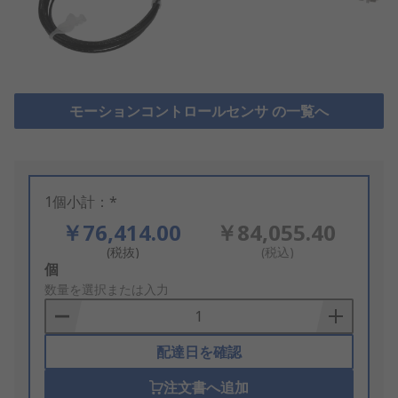
モーションコントロールセンサ の一覧へ
1個小計：*
￥76,414.00
￥84,055.40
(税抜)
(税込)
Add
個
to
数量を選択または入力
Basket
配達日を確認
注文書へ追加