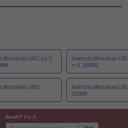
on Metrology LVDT Sシリ
Solartron Metrology LV
988
ーズ, 930982
on Metrology LVDT,
Solartron Metrology LVD
922938
Emailアドレス