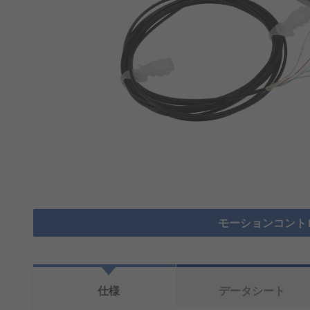
モーションコント
仕様
データシート