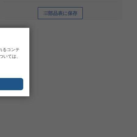
部品表に保存
れるコンテ
については、