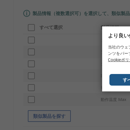
製品情報（複数選択可）を選択して、類似製品
すべて選択
製品情報
より良い
ブランド
当社のウェ
プロダクトタイ
ンツをパー
Cookieポ
シリーズ
IP保護等級
す
規格 / 承認
動作温度 Max
類似製品を探す