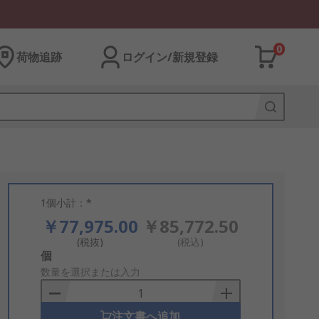
0
荷物追跡
ログイン/新規登録
1個小計：*
￥77,975.00
￥85,772.50
(税抜)
(税込)
Add
個
to
数量を選択または入力
Basket
注文書へ追加