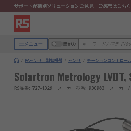
サポート
産業別ソリューション
ご意見・ご感想はこちら
メニュー
型番
/
FAセンサ・制御機器
/
センサ
/
モーションコントロー
Solartron Metrology LV
RS品番
:
727-1329
メーカー型番
:
930983
メーカー