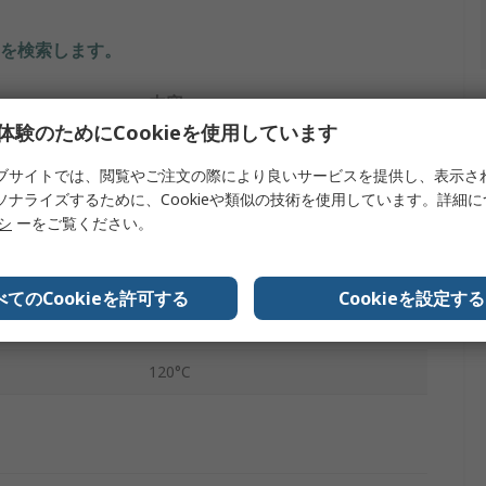
を検索します。
内容
体験のためにCookieを使用しています
Solartron Metrology
ブサイトでは、閲覧やご注文の際により良いサービスを提供し、表示さ
プ
LVDT
ソナライズするために、Cookieや類似の技術を使用しています。詳細
リシ
ーをご覧ください。
S
IP67, IP65
べてのCookieを許可する
Cookieを設定する
No
120°C