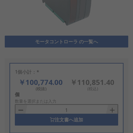
モータコントローラ の一覧へ
1個小計：*
￥100,774.00
￥110,851.40
(税抜)
(税込)
Add
個
to
数量を選択または入力
Basket
注文書へ追加