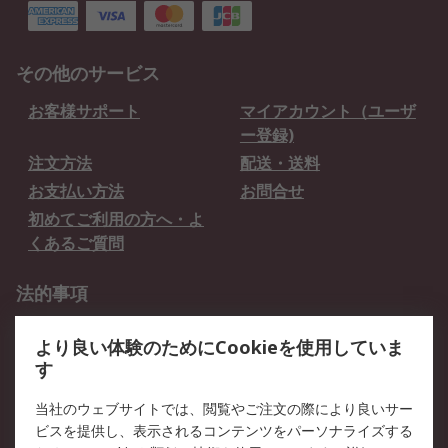
その他のサービス
お客様サポート
マイアカウント（ユーザ
ー登録)
注文方法
配送・送料
お支払い方法
お問合せ
初めてご利用の方へ・よ
くあるご質問
法的事項
プライバシーポリシー
ご利用規約
より良い体験のためにCookieを使用していま
クッキーポリシー
す
RSについて
当社のウェブサイトでは、閲覧やご注文の際により良いサー
ビスを提供し、表示されるコンテンツをパーソナライズする
会社概要
採用情報