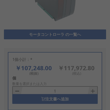
モータコントローラ の一覧へ
1個小計：*
￥107,248.00
￥117,972.80
(税抜)
(税込)
Add
個
to
数量を選択または入力
Basket
注文書へ追加