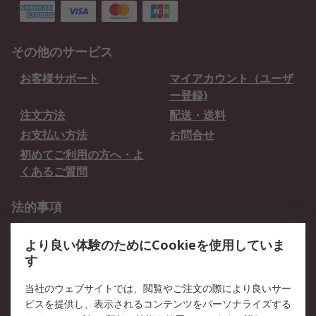
その他のサービス
お客様サポート
マイアカウント（ユーザ
ー登録)
注文方法
配送・送料
お支払い方法
お問合せ
初めてご利用の方へ・よ
くあるご質問
法的事項
プライバシーポリシー
ご利用規約
より良い体験のためにCookieを使用していま
クッキーポリシー
す
RSについて
当社のウェブサイトでは、閲覧やご注文の際により良いサー
ビスを提供し、表示されるコンテンツをパーソナライズする
会社概要
採用情報