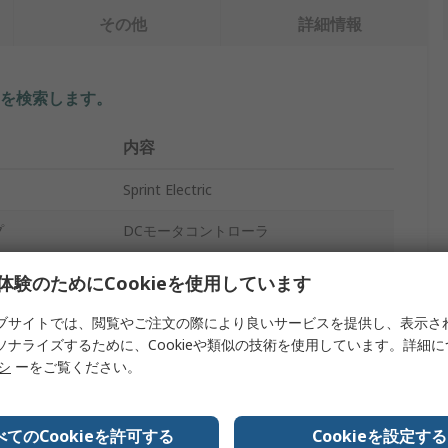
その他
詳細情報
を検索します。
内容
Sprint Electric
プ
DCモータコントローラ
速度コントローラ
体験のためにCookieを使用しています
24V dc
ブサイトでは、閲覧やご注文の際により良いサービスを提供し、表示さ
ソナライズするために、Cookieや類似の技術を使用しています。詳細
24V dc
リシ
ーをご覧ください。
12A
べてのCookieを許可する
Cookieを設定する
105mm