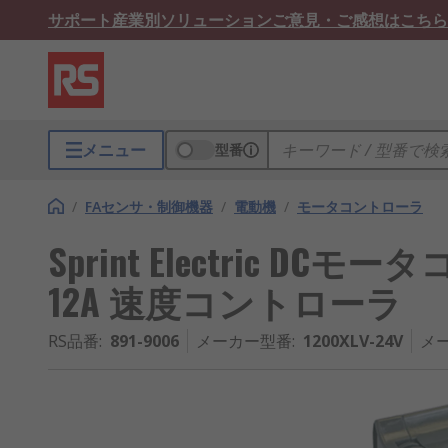
サポート
産業別ソリューション
ご意見・ご感想はこちら
メニュー
型番
/
FAセンサ・制御機器
/
電動機
/
モータコントローラ
Sprint Electric DCモ
12A 速度コントローラ
RS品番
:
891-9006
メーカー型番
:
1200XLV-24V
メ