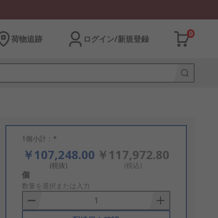
0
荷物追跡
ログイン/新規登録
1個小計：*
￥107,248.00
￥117,972.80
(税抜)
(税込)
Add
個
to
数量を選択または入力
Basket