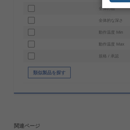
全体の幅
全体的な深さ
動作温度 Min
動作温度 Max
規格 / 承認
類似製品を探す
関連ページ