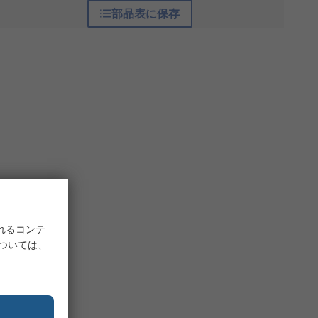
部品表に保存
れるコンテ
については、