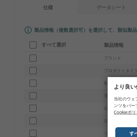
仕様
データシート
製品情報（複数選択可）を選択して、類似製品
すべて選択
製品情報
ブランド
プロダクトタイ
制御機能
より良い
電源電圧
当社のウェ
ンツをパー
出力電圧
Cookieポ
定格電流
す
リード間隔