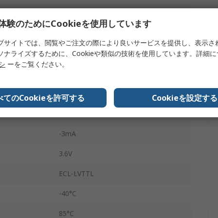
SOIC
体験のためにCookieを使用しています
8
ブサイトでは、閲覧やご注文の際により良いサービスを提供し、表示さ
ソナライズするために、Cookieや類似の技術を使用しています。詳細
LVTTL
リシ
ーをご覧ください。
トランスレータ
24mA
べてのCookieを許可する
Cookieを設定する
3V
-3mA
3.6V
ECL-LVTTL
-40°C
85°C