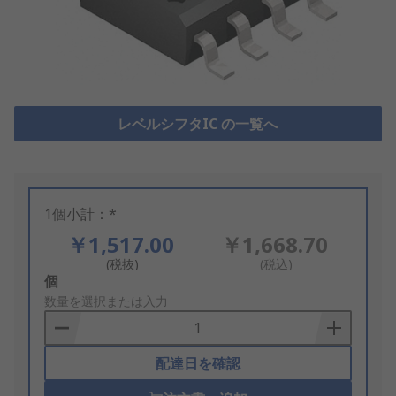
レベルシフタIC の一覧へ
1個小計：*
￥1,517.00
￥1,668.70
(税抜)
(税込)
Add
個
to
数量を選択または入力
Basket
配達日を確認