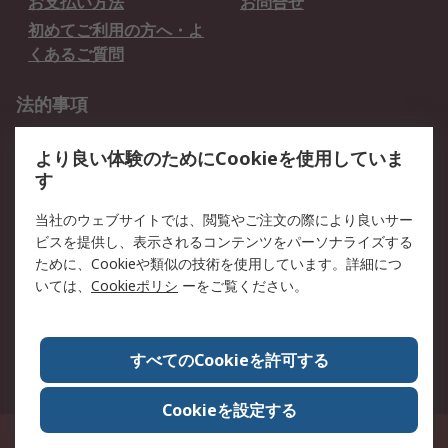
お支払い方法
お問合せ
初めてご利用の方へ・よ
くあるご質問
法的事項
プライバシーポリシー
ご利用規約
より良い体験のためにCookieを使用していま
クッキーポリシー
す
RSについて
当社のウェブサイトでは、閲覧やご注文の際により良いサー
ビスを提供し、表示されるコンテンツをパーソナライズする
会社概要
採用情報
ために、Cookieや類似の技術を使用しています。詳細につ
プレスリリース＆お知ら
コーポレートサイト
いては、
Cookieポリシ
ーをご覧ください。
せ
全世界のRS
RSの歴史
すべてのCookieを許可する
ESGへの取り組み（英語）
認証について
Cookieを設定する
〒240-0005 神奈川県横浜市保土ヶ谷区神戸町134番地 横浜ビジネスパーク ウ